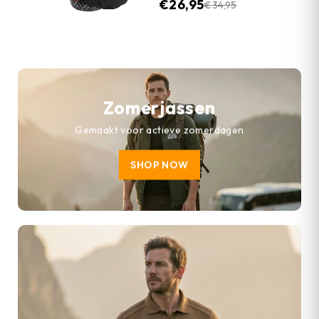
€
26,95
€
34,95
Zomerjassen
Gemaakt voor actieve zomerdagen
SHOP NOW