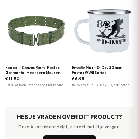
Koppel – Canvas Riem | Fostex
Emaille Mok – D-Day 80 jaar |
Garments | Meerdere kleuren
Fostex WWII Series
€11.50
€6.95
100% katoen · meerdere kleuropties
100% emaille · D-Day 80 jaar print ·
beschikbaar · militaire stijl
Beschikbaar in 2 kleuren (wit,
groen)
HEB JE VRAGEN OVER DIT PRODUCT?
Onze AI-assistent helpt je direct met al je vragen.