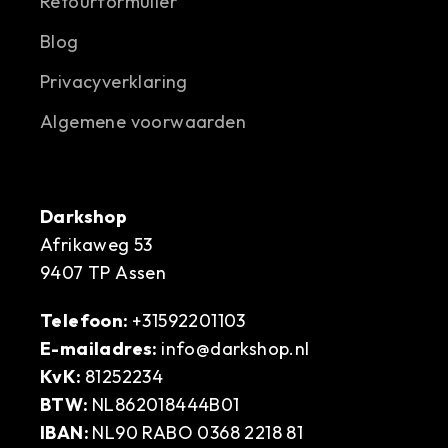
Retourformulier
Blog
Privacyverklaring
Algemene voorwaarden
Darkshop
Afrikaweg 53
9407 TP Assen
Telefoon:
+31592201103
E-mailadres:
info@darkshop.nl
KvK:
81252234
BTW:
NL862018444B01
IBAN:
NL90 RABO 0368 2218 81