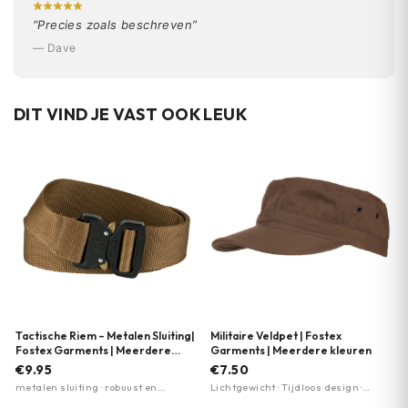
“Precies zoals beschreven”
— Dave
DIT VIND JE VAST OOK LEUK
Tactische Riem – Metalen Sluiting|
Militaire Veldpet | Fostex
Fostex Garments | Meerdere
Garments | Meerdere kleuren
kleuren
€9.95
€7.50
metalen sluiting · robuust en
Lichtgewicht · Tijdloos design ·
duurzaam · snelsluiting
Geschikt voor dagelijks gebruik