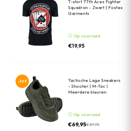
T-shirt 77th Aces Fighter
Squadron - Zwart | Fostex
Garments
Op voorraad
€
19,95
Tactische Lage Sneakers
-22%
- Shooter | M-Tac |
Meerdere kleuren
Op voorraad
€
69,95
€
89,95