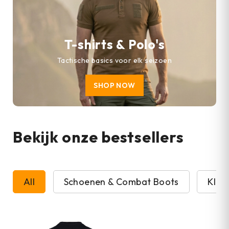
T-shirts & Polo's
Tactische basics voor elk seizoen
SHOP NOW
Bekijk onze bestsellers
All
Schoenen & Combat Boots
Kled