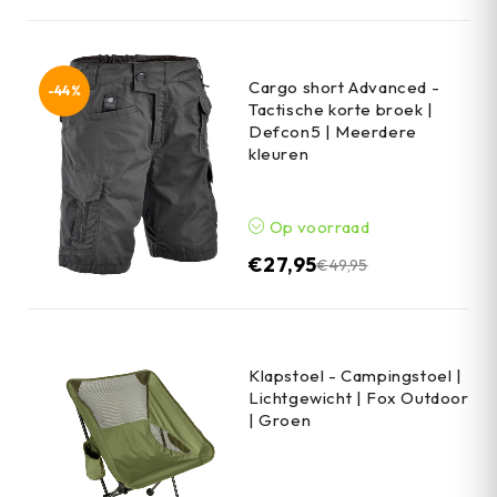
Cargo short Advanced -
-44%
Tactische korte broek |
Defcon5 | Meerdere
kleuren
Op voorraad
€
27,95
€
49,95
Klapstoel - Campingstoel |
Lichtgewicht | Fox Outdoor
| Groen