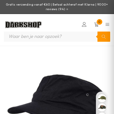
Gratis verzending vanaf €60 | Betaal achteraf met Klarna | 9000+
reviews (9.4) ⭐
0