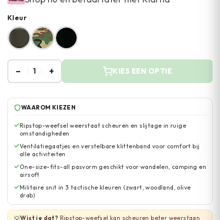
Kleur
–
+
1
KIES EEN OPTIE
WAAROM KIEZEN
Ripstop-weefsel weerstaat scheuren en slijtage in ruige
omstandigheden
Ventilatiegaatjes en verstelbare klittenband voor comfort bij
alle activiteiten
One-size-fits-all pasvorm geschikt voor wandelen, camping en
airsoft
Militaire snit in 3 tactische kleuren (zwart, woodland, olive
drab)
Wist je dat?
Ripstop-weefsel kan scheuren beter weerstaan
💡