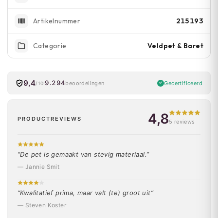
215193
Artikelnummer
Veldpet & Baret
Categorie
9,4
9.294
Gecertificeerd
beoordelingen
/10
4,8
PRODUCTREVIEWS
5 reviews
“De pet is gemaakt van stevig materiaal.”
— Jannie Smit
“Kwalitatief prima, maar valt (te) groot uit”
— Steven Koster