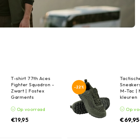
T-shirt 77th Aces
Tactisc
Fighter Squadron -
Sneakers
-22%
Zwart | Fostex
M-Tac |
Garments
kleuren
Op voorraad
Op vo
€
19,95
€
69,95