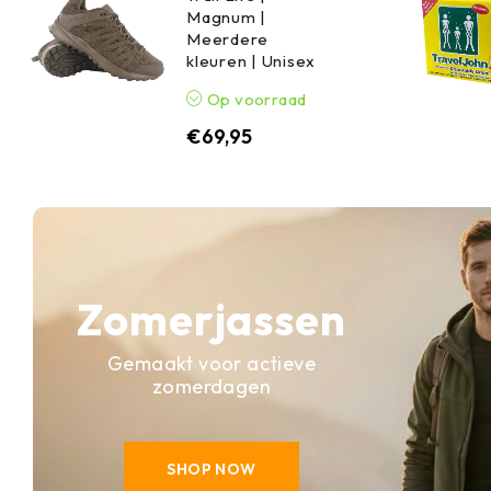
Magnum |
Meerdere
kleuren | Unisex
Op voorraad
€
69,95
Zomerjassen
Gemaakt voor actieve
zomerdagen
SHOP NOW