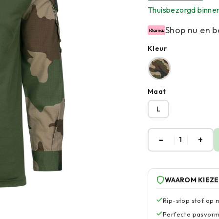
Thuisbezorgd binne
Shop nu en b
Kleur
Maat
L
–
+
1
WAAROM KIEZ
Rip-stop stof op 
Perfecte pasvorm