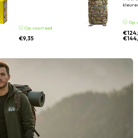
kleure
Op 
Op voorraad
€
124
€
9,35
€
144