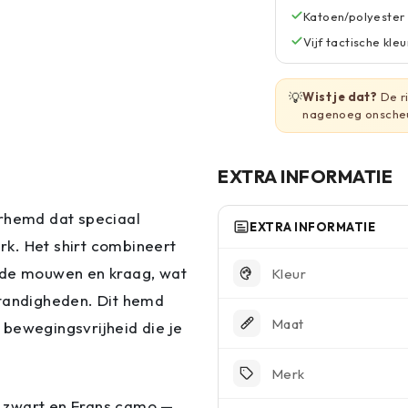
Katoen/polyester
Vijf tactische kle
💡
Wist je dat?
De ri
nagenoeg onscheu
EXTRA INFORMATIE
erhemd dat speciaal
EXTRA INFORMATIE
erk. Het shirt combineert
p de mouwen en kraag, wat
Kleur
standigheden. Dit hemd
Maat
 bewegingsvrijheid die je
Merk
n, zwart en Frans camo —