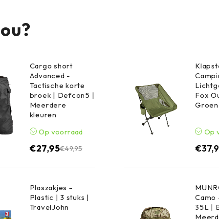
jou?
Cargo short
Klapst
Advanced -
Campin
Tactische korte
Lichtg
broek | Defcon5 |
Fox Ou
Meerdere
Groen
kleuren
Op voorraad
Op 
€
27,95
€
37,
€
49,95
Plaszakjes -
MUNRO
Plastic | 3 stuks |
Camo 
TravelJohn
35L | 
Meerd