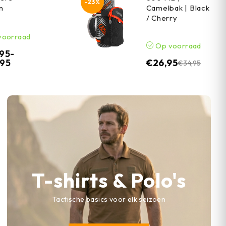
-23%
n
Camelbak | Black
/ Cherry
voorraad
Op voorraad
,95
-
,95
€
26,95
€
34,95
T-shirts & Polo's
Tactische basics voor elk seizoen