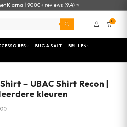
et Klarna | 9000+ reviews (9.4) ⭐
0
CCESSOIRES
BUG A SALT
BRILLEN
 Shirt – UBAC Shirt Recon |
Meerdere kleuren
,00