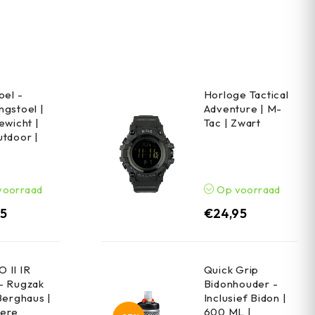
oel -
Horloge Tactical
gstoel |
Adventure | M-
ewicht |
Tac | Zwart
tdoor |
voorraad
Op voorraad
95
€
24,95
 II IR
Quick Grip
- Rugzak
Bidonhouder -
Berghaus |
Inclusief Bidon |
ere
600 ML |