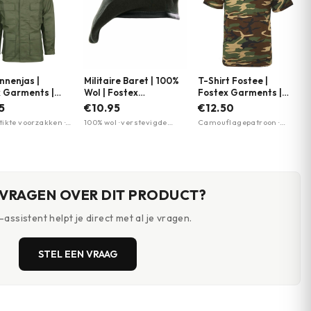
nnenjas |
Militaire Baret | 100%
T-Shirt Fostee |
 Garments |
Wol | Fostex
Fostex Garments |
ere kleuren
Garments | Meerdere
Meerdere kleuren
5
€10.95
€12.50
kleuren
tikte voorzakken ·
100% wol · verstevigde
Camouflagepatroon ·
en slijtvast ontwerp
leren rand · comfortabel
Ronde tapered neck ·
eke militaire stijl
en ademend
Meerdere maten XXXS-
5XL
 VRAGEN OVER DIT PRODUCT?
assistent helpt je direct met al je vragen.
STEL EEN VRAAG