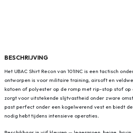
BESCHRIJVING
Het UBAC Shirt Recon van 101INC is een tactisch ond
ontworpen is voor militaire training, airsoft en veldw
katoen of polyester op de romp met rip-stop stof o
zorgt voor uitstekende slijtvastheid onder zware om
past perfect onder een kogelwerend vest en biedt de
nodig hebt tijdens intensieve operaties.
Beschikbaar in vijf kleuren — legergroen, beige, brui