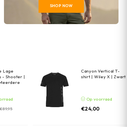
SHOP NOW
he Lage
Canyon Vertical T-
 - Shooter |
shirt | Wiley X | Zwart
 Meerdere
orraad
Op voorraad
€
24,00
€
89,95