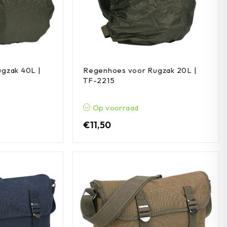
gzak 40L |
Regenhoes voor Rugzak 20L |
TF-2215
Op voorraad
€
11,50