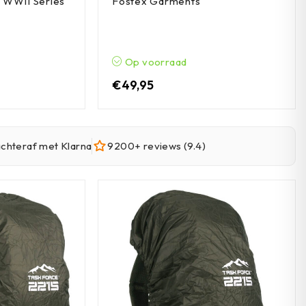
 WWII Series
Fostex Garments
Op voorraad
€
49,95
achteraf met Klarna
9200+ reviews (9.4)