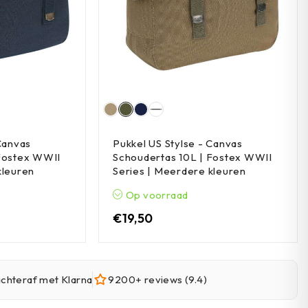
Canvas
Pukkel US Stylse - Canvas
 Fostex WWII
Schoudertas 10L | Fostex WWII
kleuren
Series | Meerdere kleuren
Op voorraad
€
19,50
achteraf met Klarna
9200+ reviews (9.4)