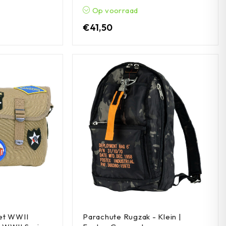
Op voorraad
€
41,50
et WWII
Parachute Rugzak - Klein |