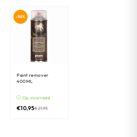
-50%
Paint remover
400ML
Op voorraad
€
10,95
€
21,95