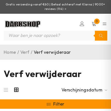
Gratis verzending vanaf €60 | Betaal achteraf met Klarna | 9000+
reviews (9.4) ⭐
0
Home
/
Verf
/
Verf verwijderaar
Verf verwijderaar
Verschijningsdatum
Filter