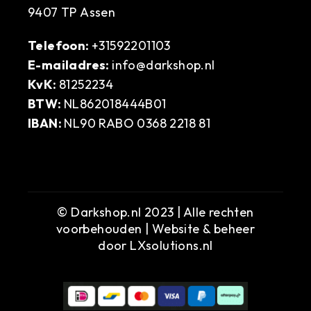
9407 TP Assen
Telefoon:
+31592201103
E-mailadres:
info@darkshop.nl
KvK:
81252234
BTW:
NL862018444B01
IBAN:
NL90 RABO 0368 2218 81
© Darkshop.nl 2023 | Alle rechten
voorbehouden | Website & beheer
door
LXsolutions.nl