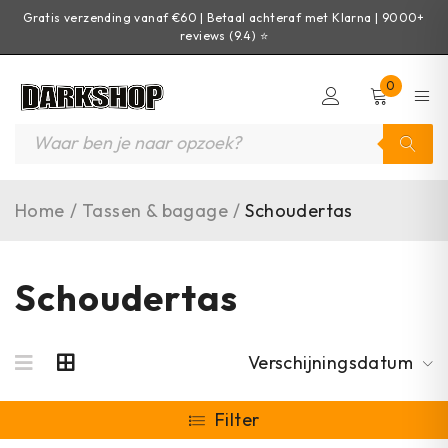
Gratis verzending vanaf €60 | Betaal achteraf met Klarna | 9000+
reviews (9.4) ⭐
0
Home
/
Tassen & bagage
/
Schoudertas
Schoudertas
Verschijningsdatum
Filter