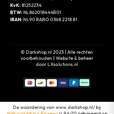
KvK:
81252234
BTW:
NL862018444B01
IBAN:
NL90 RABO 0368 2218 81
© Darkshop.nl 2023 | Alle rechten
voorbehouden | Website & beheer
door
LXsolutions.nl
De waardering van www.darkshop.nl/ bij
WebwinkelKeur Reviews
is 9.4/10 gebaseerd op