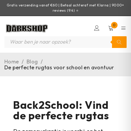
Gratis verzending vanaf €60 | Betaal achteraf met Klarna | 9000+
reviews (9.4) ⭐
0
Home
/
Blog
/
De perfecte rugtas voor school en avontuur
Back2School: Vind
de perfecte rugtas