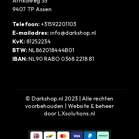
Afrikaweg 53
9407 TP Assen
Telefoon:
+31592201103
E-mailadres:
info@darkshop.nl
KvK:
81252234
BTW:
NL862018444B01
IBAN:
NL90 RABO 0368 2218 81
© Darkshop.nl 2023 | Alle rechten
voorbehouden | Website & beheer
door
LXsolutions.nl