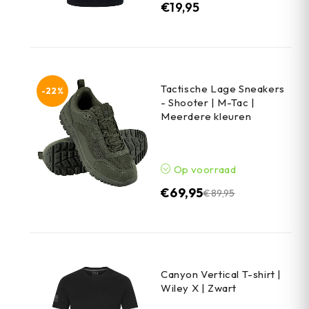
€
19,95
Tactische Lage Sneakers
-22%
- Shooter | M-Tac |
Meerdere kleuren
Op voorraad
€
69,95
€
89,95
Canyon Vertical T-shirt |
Wiley X | Zwart