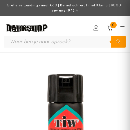
Gratis verzending vanaf €60 | Betaal achteraf met Klarna | 9000+
reviews (9.4) ⭐
0