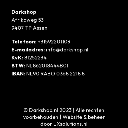
Darkshop
Afrikaweg 53
9407 TP Assen
Telefoon:
+31592201103
E-mailadres:
info@darkshop.nl
KvK:
81252234
BTW:
NL862018444B01
IBAN:
NL90 RABO 0368 2218 81
© Darkshop.nl 2023 | Alle rechten
voorbehouden | Website & beheer
door
LXsolutions.nl