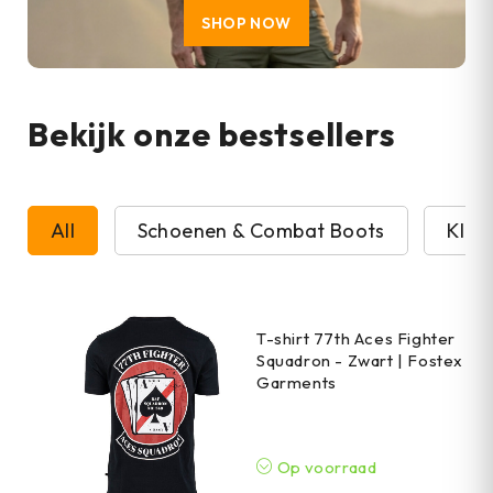
SHOP NOW
Bekijk onze bestsellers
All
Schoenen & Combat Boots
Kled
T-shirt 77th Aces Fighter
Squadron - Zwart | Fostex
Garments
Op voorraad