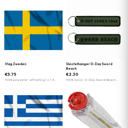
Vlag Zweden
Sleutelhanger D-Day Sword
Beach
€5.75
€2.30
100% polyester · afmeting 1 x 1,5
100% nylon · D-Day Sword Beach
meter · duurzaam materiaal
thema