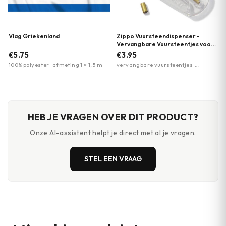
Vlag Griekenland
Zippo Vuursteendispenser -
Vervangbare Vuursteentjes voor
Zippo aansteker
€5.75
€3.95
100% polyester · afmeting 1 × 1,5 m
vervangbare vuursteentjes ·
compact draagbaar ontwerp ·
geschikt voor alle Zippo-modellen
HEB JE VRAGEN OVER DIT PRODUCT?
Onze AI-assistent helpt je direct met al je vragen.
STEL EEN VRAAG