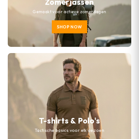
Zomerjassen
Gemaakt voor actieve zomerdagen
SHOP NOW
T-shirts & Polo's
Tactische basics voor elk seizoen