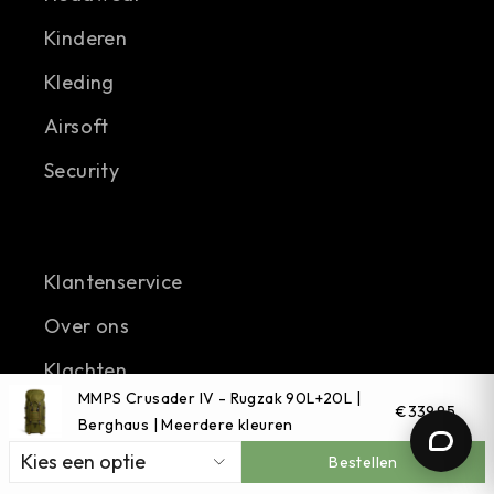
Kinderen
Kleding
Airsoft
Security
Klantenservice
Over ons
Klachten
MMPS Crusader IV - Rugzak 90L+20L |
Retourformulier
€339,95
Berghaus | Meerdere kleuren
Blog
Bestellen