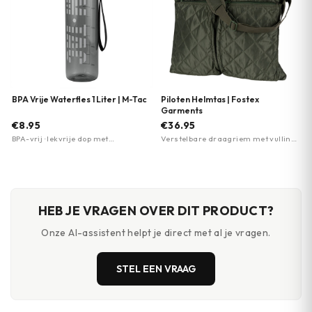
BPA Vrije Waterfles 1 Liter | M-Tac
Piloten Helmtas | Fostex
Garments
€8.95
€36.95
BPA-vrij · lekvrije dop met
Verstelbare draagriem met vulling ·
sluitmechanisme · draaglus
Twee zakken voorkant met
ritssluiting · Oranje binnenkant met
vakken
HEB JE VRAGEN OVER DIT PRODUCT?
Onze AI-assistent helpt je direct met al je vragen.
STEL EEN VRAAG