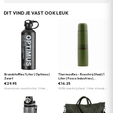
DIT VIND JE VAST OOK LEUK
Brandstoffles 1 Liter | Optimus |
Thermosfles – Roestvrij Staal | 1
Zwart
Liter | Fosco Industries |
Meerdere kleuren
€29.95
€16.25
Aluminium constructie · 1 liter
100% roestvrijstaal · 1 liter inhoud ·
inhoud · Compact design
Goed isolerend