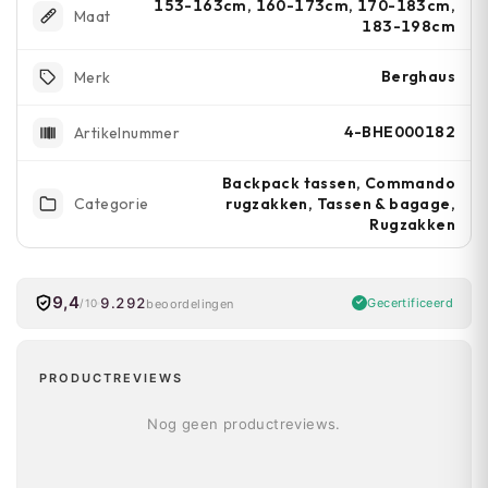
153-163cm, 160-173cm, 170-183cm,
Maat
183-198cm
Berghaus
Merk
4-BHE000182
Artikelnummer
Backpack tassen, Commando
rugzakken, Tassen & bagage,
Categorie
Rugzakken
9,4
9.292
Gecertificeerd
beoordelingen
/10
PRODUCTREVIEWS
Nog geen productreviews.