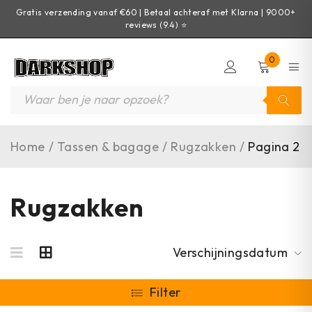
Gratis verzending vanaf €60 | Betaal achteraf met Klarna | 9000+
reviews (9.4) ⭐
0
Home
/
Tassen & bagage
/
Rugzakken
/
Pagina 2
Rugzakken
Verschijningsdatum
Filter