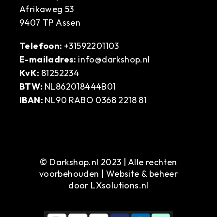
Afrikaweg 53
9407 TP Assen
Telefoon:
+31592201103
E-mailadres:
info@darkshop.nl
KvK:
81252234
BTW:
NL862018444B01
IBAN:
NL90 RABO 0368 2218 81
© Darkshop.nl 2023 | Alle rechten
voorbehouden | Website & beheer
door
LXsolutions.nl