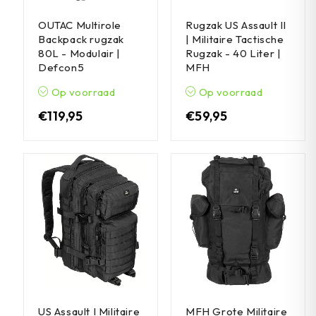
OUTAC Multirole
Rugzak US Assault II
Backpack rugzak
| Militaire Tactische
80L - Modulair |
Rugzak - 40 Liter |
Defcon5
MFH
Op voorraad
Op voorraad
€
119,95
€
59,95
US Assault I Militaire
MFH Grote Militaire