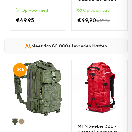
Op voorraad
Op voorraad
€
49,95
€
49,90
€
69,95
Meer dan 80.000+ tevreden klanten
-29%
MTN Seeker 32L -
Rugzak | Berghaus