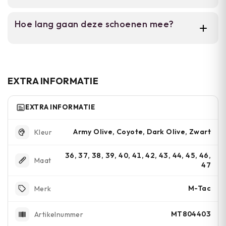
Olijfgroen, donkergrijs en zwart zijn klassieke
Hoe lang gaan deze schoenen mee?
keuzes. Kaki en coyote passen beter in
woestijn- of stedelijk milieu.
Met regelmatig onderhoud houden ze
maanden mee. De levensduur hangt af van
intensiteit van gebruik en terrein.
EXTRA INFORMATIE
EXTRA INFORMATIE
Army Olive, Coyote, Dark Olive, Zwart
Kleur
36, 37, 38, 39, 40, 41, 42, 43, 44, 45, 46,
Maat
47
M-Tac
Merk
MT804403
Artikelnummer