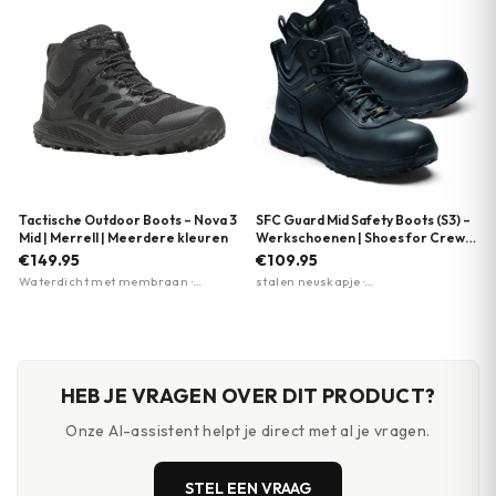
Tactische Outdoor Boots – Nova 3
SFC Guard Mid Safety Boots (S3) –
Mid | Merrell | Meerdere kleuren
Werkschoenen | Shoes for Crews
| Zwart
€149.95
€109.95
Waterdicht met membraan ·
stalen neuskapje ·
Vibram TC5+ buitenzool voor grip ·
antiperforatiezool · antislipzool
Merrell Air Cushion hieldemping
HEB JE VRAGEN OVER DIT PRODUCT?
Onze AI-assistent helpt je direct met al je vragen.
STEL EEN VRAAG