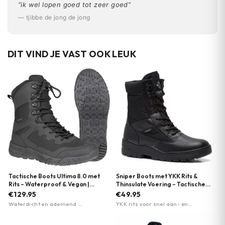
“ik wel lopen goed tot zeer goed”
— tjibbe de jong de jong
DIT VIND JE VAST OOK LEUK
Tactische Boots Ultima 8.0 met
Sniper Boots met YKK Rits &
Rits – Waterproof & Vegan |
Thinsulate Voering – Tactische
Magnum | Meerdere kleuren
Combat Boots | Fostex Garments
€129.95
€49.95
| Meerdere kleuren
Waterdicht en ademend ·
YKK rits voor snel aan- en
Lichtgewicht Michelin-zool · 80%
uittrekken · Thinsulate voering voor
gerecycled materiaal
warmte · KBTex ademende voering