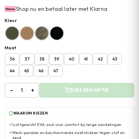
Shop nu en betaal later met Klarna
Kleur
Maat
36
37
38
39
40
41
42
43
44
45
46
47
–
+
1
KIES EEN OPTIE
WAAROM KIEZEN
Lichtgewicht EVA-zool voor comfort bij lange wandelingen
Mesh-panelen en beschermende inzetstukken tegen stof en
zand