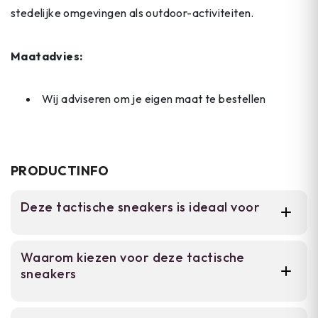
stedelijke omgevingen als outdoor-activiteiten.
Maatadvies:
Wij adviseren om je eigen maat te bestellen
PRODUCTINFO
Deze tactische sneakers is ideaal voor
Voor tactische professionals, outdoor-
Waarom kiezen voor deze tactische
enthousiasten en wandelaars die een
sneakers
lichtgewicht schoen nodig hebben voor
dagelijks dragen, lange wandelingen en
outdoor-activiteiten. Geschikt voor zowel