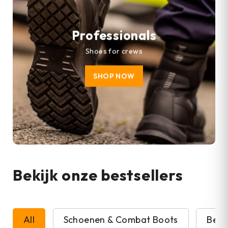
Professionals
Shoes for crews
SHOP NOW
Bekijk onze bestsellers
All
Schoenen & Combat Boots
Beve