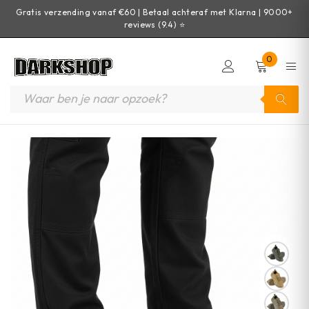
Gratis verzending vanaf €60 | Betaal achteraf met Klarna | 9000+
reviews (9.4) ⭐
0