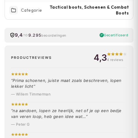
Tactical boots, Schoenen & Combat
Categorie
Boots
9,4
9.295
Gecertificeerd
beoordelingen
/10
4,3
PRODUCTREVIEWS
4 reviews
“Prima schoenen, juiste maat zoals beschreven, lopen
lekker licht”
— Willem Timmerman
“na aandoen, lopen ze heerlijk, net of je op een bedje
van veren loop, heb geen idee wat…”
— Peter G