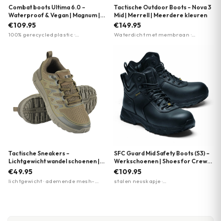
Combat boots Ultima 6.0 –
Tactische Outdoor Boots – Nova 3
Waterproof & Vegan | Magnum |
Mid | Merrell | Meerdere kleuren
Meerdere kleuren
€109.95
€149.95
100% gerecycled plastic ·
Waterdicht met membraan ·
Waterdicht en ademend
Vibram TC5+ buitenzool voor grip ·
membraan · EVA-tussenzool voor
Merrell Air Cushion hieldemping
comfort
Tactische Sneakers –
SFC Guard Mid Safety Boots (S3) –
Lichtgewicht wandel schoenen |
Werkschoenen | Shoes for Crews
EVA-zool | M-Tac | Meerdere
| Zwart
€49.95
€109.95
kleuren
lichtgewicht · ademende mesh-
stalen neuskapje ·
panelen · EVA-foam zool
antiperforatiezool · antislipzool