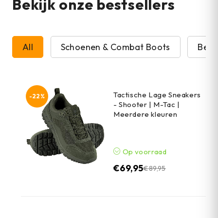
Bekijk onze bestsellers
All
Schoenen & Combat Boots
Beve
Tactische Lage Sneakers
-22%
- Shooter | M-Tac |
Meerdere kleuren
Op voorraad
€
69,95
€
89,95