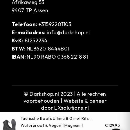
Afrikaweg 53
9407 TP Assen
Telefoon:
+31592201103
E-mailadres:
info@darkshop.nl
KvK:
81252234
BTW:
NL862018444B01
IBAN:
NL90 RABO 0368 2218 81
© Darkshop.nl 2023 | Alle rechten
voorbehouden | Website & beheer
door
LXsolutions.nl
Tactische Boots Ultima 8.0 met Rits -
Waterproof & Vegan | Magnum |
€129,95