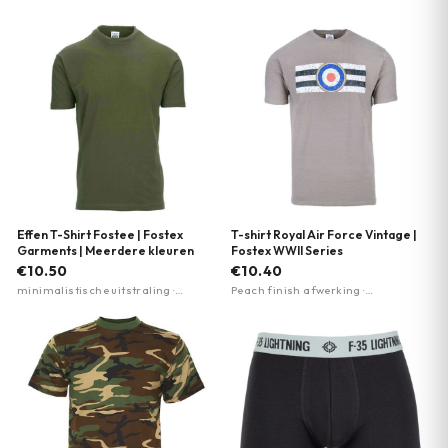
Effen T-Shirt Fostee | Fostex
T-shirt Royal Air Force Vintage |
Garments | Meerdere kleuren
Fostex WWII Series
€10.50
€10.40
minimalistische uitstraling ·
Peach finish afwerking ·
militaire stijl · veelzijdig basisitem
Fluweelachtig zacht oppervlak ·
Premium kwaliteit