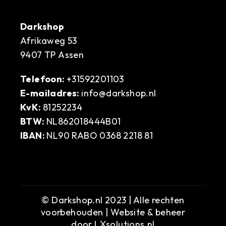
Darkshop
Afrikaweg 53
9407 TP Assen
Telefoon:
+31592201103
E-mailadres:
info@darkshop.nl
KvK:
81252234
BTW:
NL862018444B01
IBAN:
NL90 RABO 0368 2218 81
© Darkshop.nl 2023 | Alle rechten
voorbehouden | Website & beheer
door
LXsolutions.nl