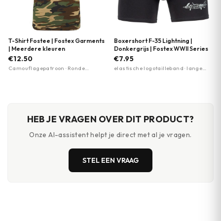
T-Shirt Fostee | Fostex Garments
Boxershort F-35 Lightning |
| Meerdere kleuren
Donkergrijs | Fostex WWII Series
€12.50
€7.95
Camouflagepatroon · Ronde
elastische logotailleband · lange
tapered neck · Meerdere maten
pijpen halfhoog model · zachte
XXXS-5XL
elastische tailleband
HEB JE VRAGEN OVER DIT PRODUCT?
Onze AI-assistent helpt je direct met al je vragen.
STEL EEN VRAAG