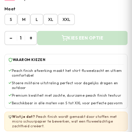
Maat
S
M
L
XL
XXL
–
+
1
KIES EEN OPTIE
WAAROM KIEZEN
Peach finish afwerking maakt het shirt fluweelzacht en ultiem
comfortabel
Stoere militaire uitstraling perfect voor dagelijks dragen en
outdoor
Premium kwaliteit met zachte, duurzame peach finish textuur
Beschikbaar in alle maten van S tot XXL voor perfecte pasvorm
Wist je dat?
Peach finish wordt gemaakt door stoffen met
💡
micro schuurpapier te bewerken, wat een fluweelachtige
zachtheid creëert.