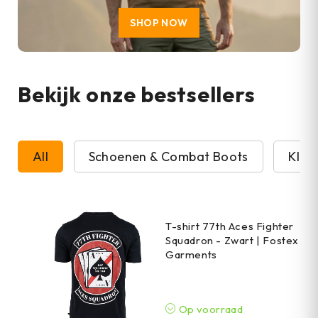
SHOP NOW
Bekijk onze bestsellers
All
Schoenen & Combat Boots
Kled
T-shirt 77th Aces Fighter
Squadron - Zwart | Fostex
Garments
Op voorraad