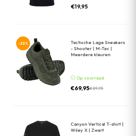
€
19,95
Tactische Lage Sneakers
-22%
- Shooter | M-Tac |
Meerdere kleuren
Op voorraad
€
69,95
€
89,95
Canyon Vertical T-shirt |
Wiley X | Zwart