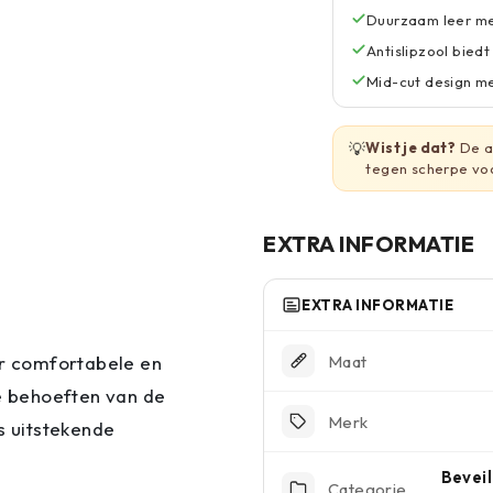
Duurzaam leer me
Antislipzool bied
Mid-cut design m
💡
Wist je dat?
De a
tegen scherpe voo
EXTRA INFORMATIE
EXTRA INFORMATIE
Maat
ar comfortabele en
e behoeften van de
Merk
 uitstekende
Beveil
Categorie