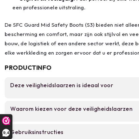
een professionele uitstraling.
De SFC Guard Mid Safety Boots (S3) bieden niet allee
bescherming en comfort, maar zijn ook stijlvol en veel
bouw, de logistiek of een andere sector werkt, deze b
elke werkkleding en zorgen ervoor dat u er professione
PRODUCTINFO
Deze veiligheidslaarzen is ideaal voor
Voor bouwvakkers, logistieke medewerkers en f
Waarom kiezen voor deze veiligheidslaarzen
die dagelijks in risicovolle omgevingen werken. 
veiligheidslaarzen bieden de nodige bescherming
bouwplaatsen en werkplaatsen.
Stalen neuskapje en antiperforatiezool vo
Gebruiksinstructies
9,4
voetbescherming.