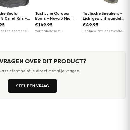
che Boots
Tactische Outdoor
Tactische Sneakers –
 8.0 met Rits –
Boots – Nova 3 Mid |
Lichtgewicht wandel
roof & Vegan |
Merrell | Meerdere
schoenen | EVA-zool |
95
€149.95
€49.95
m | Meerdere
kleuren
M-Tac | Meerdere
cht en ademend ·
Waterdicht met
lichtgewicht · ademende
n
kleuren
wicht Michelin-
membraan · Vibram TC5+
mesh-panelen · EVA-
80% gerecycled
buitenzool voor grip ·
foam zool
aal
Merrell Air Cushion
hieldemping
 VRAGEN OVER DIT PRODUCT?
assistent helpt je direct met al je vragen.
STEL EEN VRAAG