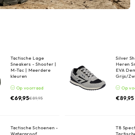
Tactische Lage
Silver 
Sneakers - Shooter |
Heren S
M-Tac | Meerdere
EVA Dem
kleuren
Grijs/Zw
Op voorraad
Op vo
€
69,95
€
89,95
€
89,95
Tactische Schoenen -
T8 Spect
Waterproof,
Tactisch