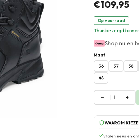
€109,95
Op voorraad
Thuisbezorgd binne
Shop nu en b
Maat
36
37
38
48
–
+
1
WAAROM KIEZ
Stalen neus en an