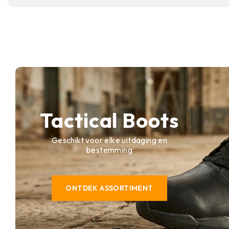
Ja, de schokabsorberende tussenzool vermindert
benen, wat bijdraagt aan comfort bij langdurig 
werkgebeurtenissen.
Tactical Boots
Geschikt voor elke uitdaging en
bestemming
ONTDEK ASSORTIMENT