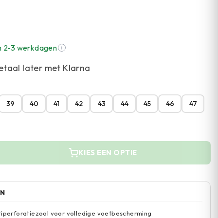
n 2-3 werkdagen
etaal later met Klarna
39
40
41
42
43
44
45
46
47
KIES EEN OPTIE
EN
tiperforatiezool voor volledige voetbescherming