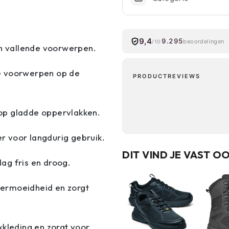
9,4
9.295
beoordelingen
/10
en vallende voorwerpen.
e voorwerpen op de
PRODUCTREVIEWS
 op gladde oppervlakken.
r voor langdurig gebruik.
DIT VIND JE VAST O
ag fris en droog.
ermoeidheid en zorgt
rkkleding en zorgt voor