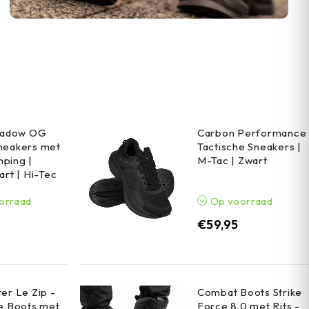
Shadow OG
Carbon Performance
neakers met
Tactische Sneakers |
ping |
M-Tac | Zwart
art | Hi-Tec
orraad
Op voorraad
€
59,95
er Le Zip -
Combat Boots Strike
e Boots met
Force 8.0 met Rits -