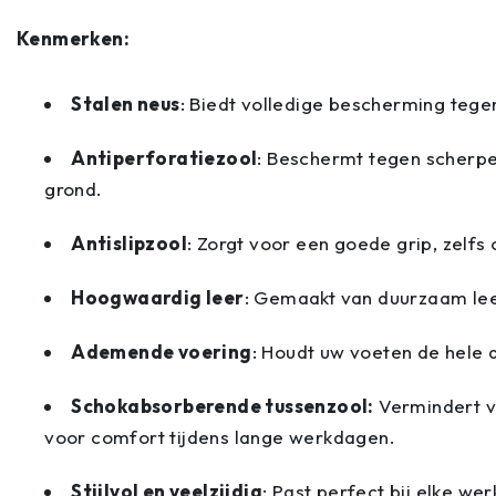
Kenmerken:
Stalen neus
: Biedt volledige bescherming teg
Antiperforatiezool
: Beschermt tegen scherp
grond.
Antislipzool
: Zorgt voor een goede grip, zelfs
Hoogwaardig leer
: Gemaakt van duurzaam lee
Ademende voering
: Houdt uw voeten de hele d
Schokabsorberende tussenzool:
Vermindert v
voor comfort tijdens lange werkdagen.
Stijlvol en veelzijdig
: Past perfect bij elke we