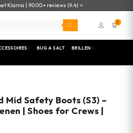
et Klarna | 9000+ reviews (9.4) ⭐
0
CCESSOIRES
BUG A SALT
BRILLEN
 Mid Safety Boots (S3) –
nen | Shoes for Crews |