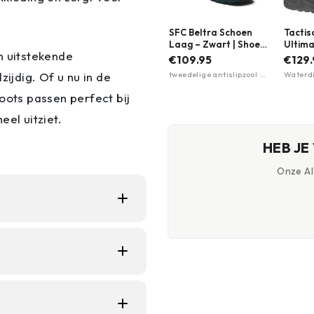
SFC Beltra Schoen
Tactis
Laag – Zwart | Shoes
Ultima
n uitstekende
for Crews
Waterp
€109.95
€129.
Magnu
tweedelige antislipzool ·
Waterdi
zijdig. Of u nu in de
kleure
Tripguard grip-
Lichtge
technologie · uitneembare
zool · 
oots passen perfect bij
gedempte binnenzool
materi
el uitziet.
HEB JE
Onze AI-
abrieksmedewerkers
Deze mid-cut
 in magazijnen,
or maximale