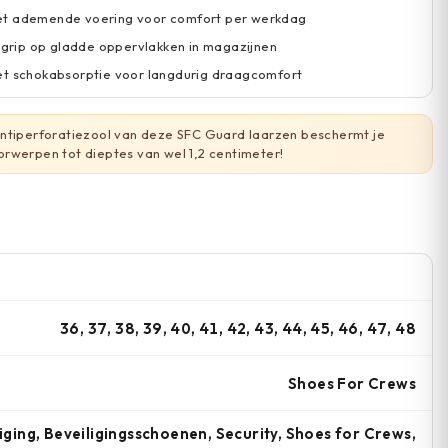
t ademende voering voor comfort per werkdag
t grip op gladde oppervlakken in magazijnen
et schokabsorptie voor langdurig draagcomfort
ntiperforatiezool van deze SFC Guard laarzen beschermt je
rwerpen tot dieptes van wel 1,2 centimeter!
36, 37, 38, 39, 40, 41, 42, 43, 44, 45, 46, 47, 48
Shoes For Crews
iging, Beveiligingsschoenen, Security, Shoes for Crews,