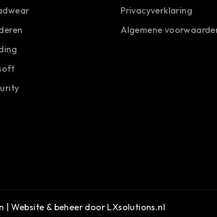
adwear
Privacyverklaring
deren
Algemene voorwaarde
ding
soft
urity
n | Website & beheer door
LXsolutions.nl