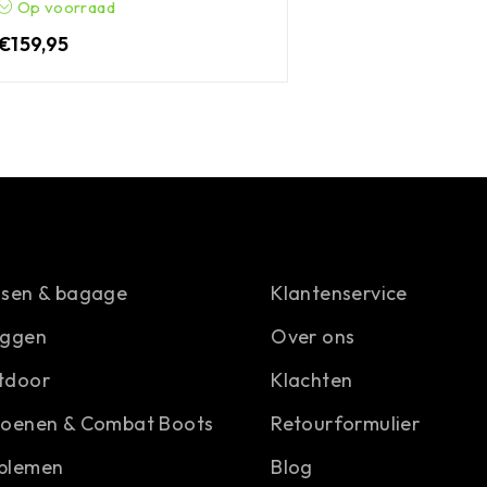
Op voorraad
€
159,95
ssen & bagage
Klantenservice
aggen
Over ons
tdoor
Klachten
hoenen & Combat Boots
Retourformulier
blemen
Blog