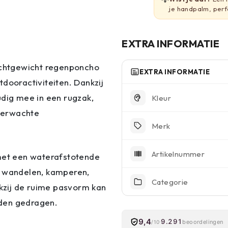
je handpalm, perf
EXTRA INFORMATIE
lichtgewicht regenponcho
EXTRA INFORMATIE
dooractiviteiten. Dankzij
ig mee in een rugzak,
Kleur
nverwachte
Merk
Artikelnummer
 met een waterafstotende
s wandelen, kamperen,
Categorie
nkzij de ruime pasvorm kan
rden gedragen.
9,4
9.291
beoordelingen
/10