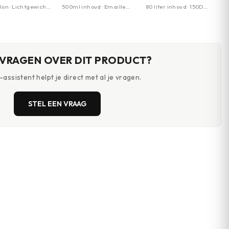
on · Lichtgewicht ·
500ml inhoud · Emaille
80 liter inhoud · 150D
t formaat
afwerking · Crèmekleurig
Cordura materiaal ·
Duurzaam
 VRAGEN OVER DIT PRODUCT?
assistent helpt je direct met al je vragen.
STEL EEN VRAAG