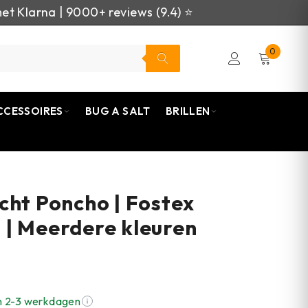
et Klarna | 9000+ reviews (9.4) ⭐
0
CCESSOIRES
BUG A SALT
BRILLEN
cht Poncho | Fostex
| Meerdere kleuren
n 2-3 werkdagen