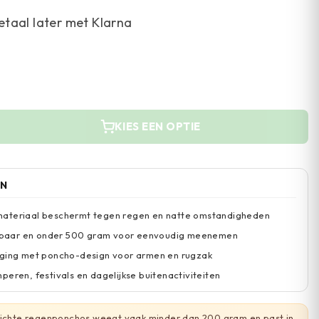
etaal later met Klarna
KIES EEN OPTIE
EN
ateriaal beschermt tegen regen en natte omstandigheden
aar en onder 500 gram voor eenvoudig meenemen
eging met poncho-design voor armen en rugzak
peren, festivals en dagelijkse buitenactiviteiten
lichte regenponchos weegt vaak minder dan 200 gram en past in