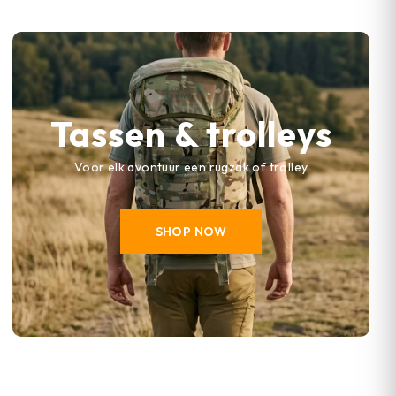
Tassen & trolleys
Voor elk avontuur een rugzak of trolley
SHOP NOW