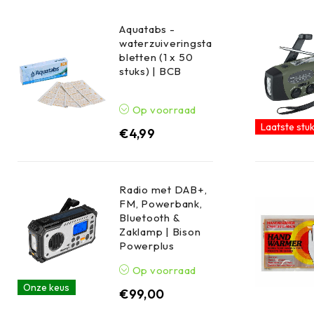
Aquatabs -
waterzuiveringsta
bletten (1 x 50
stuks) | BCB
Op voorraad
Laatste stuk
€
4,99
Radio met DAB+,
FM, Powerbank,
Bluetooth &
Zaklamp | Bison
Powerplus
Op voorraad
Onze keus
€
99,00