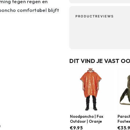
rming tegen regen en
 poncho comfortabel blijft
PRODUCTREVIEWS
DIT VIND JE VAST O
Noodponcho | Fox
Parach
Outdoor | Oranje
Fostex
n
Meerd
€9.95
€35.