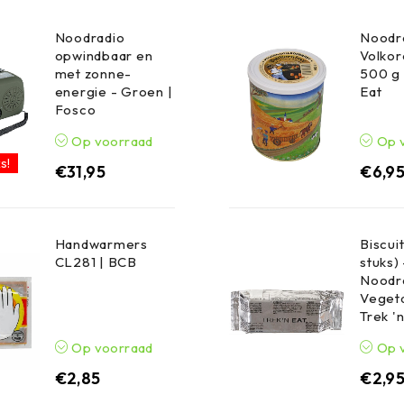
Noodradio
Noodr
opwindbaar en
Volko
met zonne-
500 g 
energie - Groen |
Eat
Fosco
Op voorraad
Op 
s!
€
31,95
€
6,9
Handwarmers
Biscuit
CL281 | BCB
stuks) 
Noodr
Vegeta
Trek '
Op voorraad
Op 
€
2,85
€
2,9