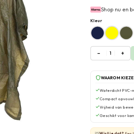
Shop nu en b
Kleur
–
+
1
WAAROM KIEZ
Waterdicht PVC-m
Compact opvouwb
Vrijheid van bew
Geschikt voor kam
💡
Wist je dat?
Een 