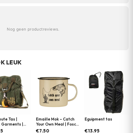
Nog geen productreviews.
OK LEUK
ute Tas |
Emaille Mok – Catch
Eguipment tas
 Garments |
Your Own Meal | Fosco
ere kleuren
Industries
95
€7.50
€13.95