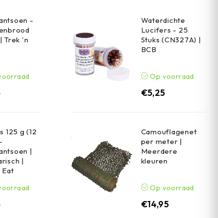
antsoen -
Waterdichte
renbrood
Lucifers - 25
| Trek 'n
Stuks (CN327A) |
BCB
voorraad
Op voorraad
5
€
5,25
s 125 g (12
Camouflagenet
-
per meter |
antsoen |
Meerdere
risch |
kleuren
n Eat
voorraad
Op voorraad
5
€
14,95