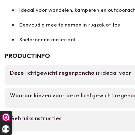
Ideaal voor wandelen, kamperen en outdooracti
Eenvoudig mee te nemen in rugzak of tas
Sneldrogend materiaal
PRODUCTINFO
Deze lichtgewicht regenponcho is ideaal voor
Voor backpackers, wandelaars en reizigers die 
Waarom kiezen voor deze lichtgewicht regen
regenbescherming nodig hebben zonder veel ruim
Perfect voor kamperen, festivals en spontane bu
een lichte, compact opbergbare regenponcho wi
Waterdicht PVC materiaal houdt je droog bi
Gebruiksinstructies
Lichtgewicht en compact opbergbaar in je 
9,4
Trek de poncho over je hoofd en kleding. Het on