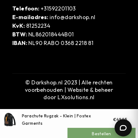
Telefoon:
+31592201103
E-mailadres:
info@darkshop.nl
KvK:
81252234
BTW:
NL862018444B01
IBAN:
NL90 RABO 0368 2218 81
© Darkshop.nl 2023 | Alle rechten
voorbehouden | Website & beheer
door
LXsolutions.nl
Parachute Rugzak - Klein | Fostex
€49,95
Garments
Bestellen