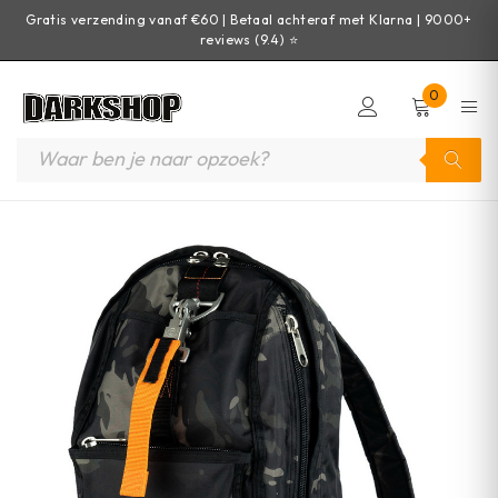
Gratis verzending vanaf €60 | Betaal achteraf met Klarna | 9000+
reviews (9.4) ⭐
0