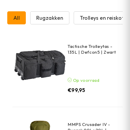
All
Rugzakken
Trolleys en reiskoffe
Tactische Trolleytas -
135L | Defcon5 | Zwart
Op voorraad
€
99,95
MMPS Crusader IV -