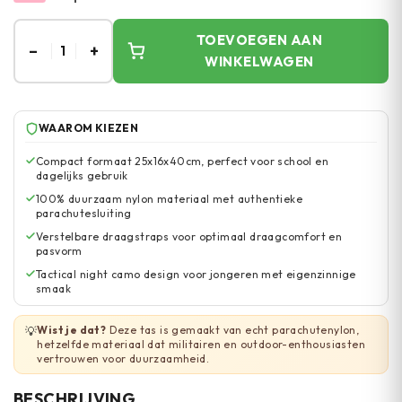
TOEVOEGEN AAN
–
+
1
WINKELWAGEN
WAAROM KIEZEN
Compact formaat 25x16x40cm, perfect voor school en
dagelijks gebruik
100% duurzaam nylon materiaal met authentieke
parachutesluiting
Verstelbare draagstraps voor optimaal draagcomfort en
pasvorm
Tactical night camo design voor jongeren met eigenzinnige
smaak
Wist je dat?
Deze tas is gemaakt van echt parachutenylon,
💡
hetzelfde materiaal dat militairen en outdoor-enthousiasten
vertrouwen voor duurzaamheid.
BESCHRIJVING