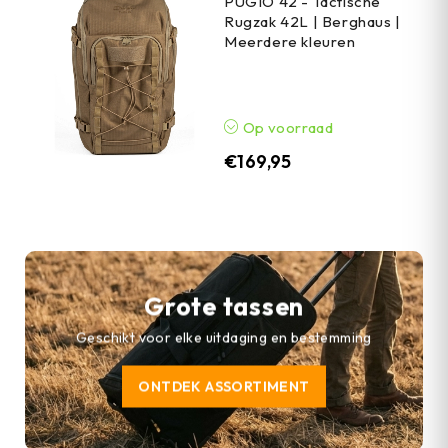
PUGIO 42 - Tactische
Rugzak 42L | Berghaus |
Meerdere kleuren
Op voorraad
€
169,95
Grote tassen
Geschikt voor elke uitdaging en bestemming
ONTDEK ASSORTIMENT