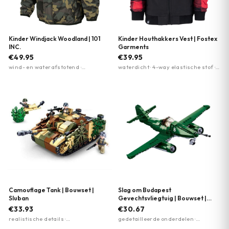
Kinder Windjack Woodland | 101
Kinder Houthakkers Vest | Fostex
INC.
Garments
€49.95
€39.95
wind- en waterafstotend ·
waterdicht · 4-way elastische stof ·
ademende mesh voering ·
capuchon met trekkoord
elastische capuchon
Camouflage Tank | Bouwset |
Slag om Budapest
Sluban
Gevechtsvliegtuig | Bouwset |
Sluban
€33.93
€30.67
realistische details ·
gedetailleerde onderdelen ·
camouflagepatroon · compatibel
realistische kenmerken ·