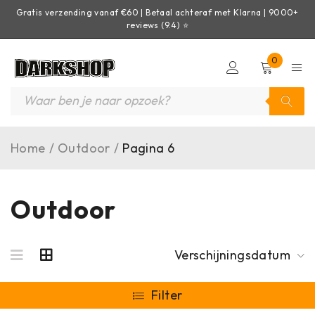
Gratis verzending vanaf €60 | Betaal achteraf met Klarna | 9000+
reviews (9.4) ⭐
0
Home
/
Outdoor
/
Pagina 6
Outdoor
Verschijningsdatum
Filter