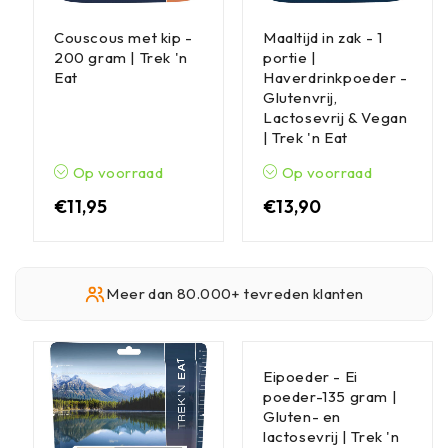
Couscous met kip -
Maaltijd in zak - 1
200 gram | Trek 'n
portie |
Eat
Haverdrinkpoeder -
Glutenvrij,
Lactosevrij & Vegan
| Trek 'n Eat
Op voorraad
Op voorraad
€
11,95
€
13,90
Meer dan 80.000+ tevreden klanten
Eipoeder - Ei
poeder-135 gram |
Gluten- en
lactosevrij | Trek 'n