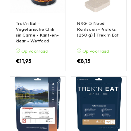
Trek'n Eat -
NRG-5 Nood
Vegetarische Chili
Rantsoen - 4 stuks
sin Carne - Kant-en-
(250 g) | Trek 'n Eat
klaar - Wetfood
Op voorraad
Op voorraad
€
11,95
€
8,15