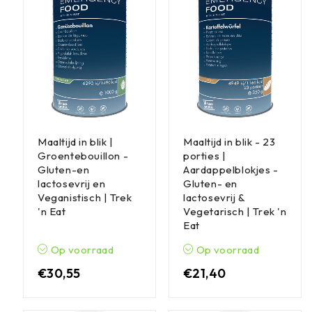
Maaltijd in blik |
Maaltijd in blik - 23
Groentebouillon -
porties |
Gluten-en
Aardappelblokjes -
lactosevrij en
Gluten- en
Veganistisch | Trek
lactosevrij &
'n Eat
Vegetarisch | Trek 'n
Eat
Op voorraad
Op voorraad
€
30,55
€
21,40