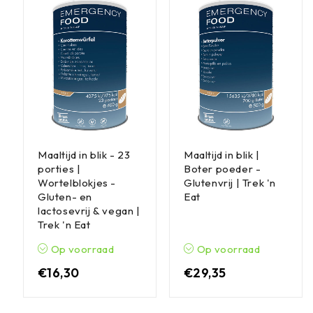
Maaltijd in blik - 23
Maaltijd in blik |
porties |
Boter poeder -
Wortelblokjes -
Glutenvrij | Trek 'n
Gluten- en
Eat
lactosevrij & vegan |
Trek 'n Eat
Op voorraad
Op voorraad
€
16,30
€
29,35