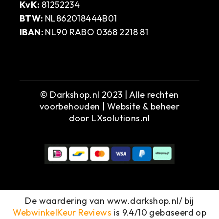
KvK:
81252234
BTW:
NL862018444B01
IBAN:
NL90 RABO 0368 2218 81
© Darkshop.nl 2023 | Alle rechten
voorbehouden | Website & beheer
door
LXsolutions.nl
De waardering van www.darkshop.nl/ bij
WebwinkelKeur Reviews
is 9.4/10 gebaseerd op