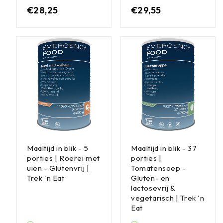
€
28,25
€
29,55
Maaltijd in blik - 5
Maaltijd in blik - 37
porties | Roerei met
porties |
uien - Glutenvrij |
Tomatensoep -
Trek 'n Eat
Gluten- en
lactosevrij &
vegetarisch | Trek 'n
Eat