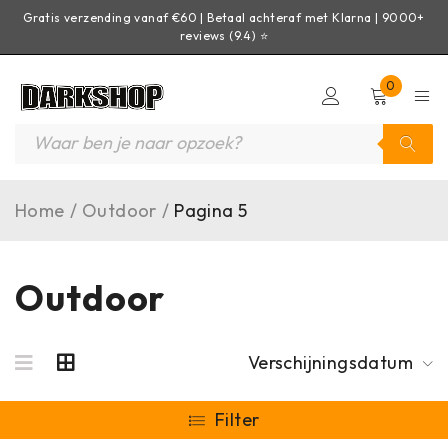
Gratis verzending vanaf €60 | Betaal achteraf met Klarna | 9000+
reviews (9.4) ⭐
0
Home
/
Outdoor
/
Pagina 5
Outdoor
Verschijningsdatum
Filter