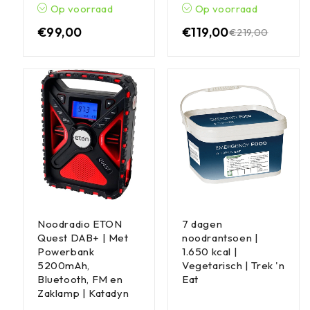
Op voorraad
Op voorraad
€
99,00
€
119,00
€
219,00
Noodradio ETON
7 dagen
Quest DAB+ | Met
noodrantsoen |
Powerbank
1.650 kcal |
5200mAh,
Vegetarisch | Trek 'n
Bluetooth, FM en
Eat
Zaklamp | Katadyn