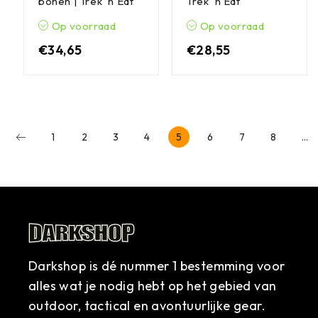
bonen | Trek 'n Eat
Trek 'n Eat
Op voorraad
Op voorraad
€
34,65
€
28,55
1
2
3
4
5
6
7
8
…
Darkshop is dé nummer 1 bestemming voor
alles wat je nodig hebt op het gebied van
outdoor, tactical en avontuurlijke gear.