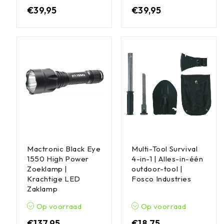
€
39,95
€
39,95
Mactronic Black Eye
Multi-Tool Survival
1550 High Power
4-in-1 | Alles-in-één
Zoeklamp |
outdoor-tool |
Krachtige LED
Fosco Industries
Zaklamp
Op voorraad
Op voorraad
€
137,95
€
18,75