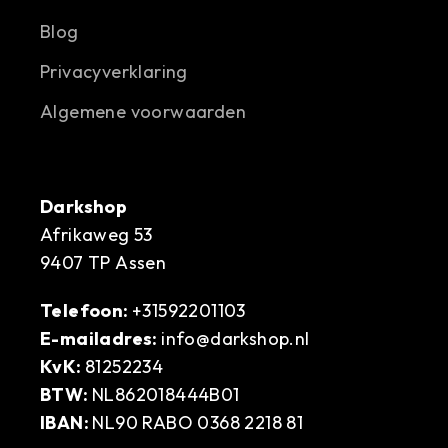
Blog
Privacyverklaring
Algemene voorwaarden
Darkshop
Afrikaweg 53
9407 TP Assen
Telefoon:
+31592201103
E-mailadres:
info@darkshop.nl
KvK:
81252234
BTW:
NL862018444B01
IBAN:
NL90 RABO 0368 2218 81