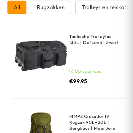
All
Rugzakken
Trolleys en reiskoffe
Tactische Trolleytas -
135L | Defcon5 | Zwart
Op voorraad
€
99,95
MMPS Crusader IV -
Rugzak 90L+20L |
Berghaus | Meerdere