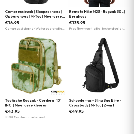
Compressiezak | Slaapzakhoes |
Remote Hike M23 - Rugzak 30L |
Opberghoes | M-Tac | Meerdere
Berghaus
kleuren
€16.95
€135.95
Compressieband · Waterbestendig ·
Freeflow ventilatie-technologie ·
Draaggreep
100% gerecycled oceaannylon
(Seawastex) · Mannenspecifiek
harnas
Tactische Rugzak - Cordura | 101
Schoudertas - Sling Bag Elite -
INC. | Meerdere kleuren
Crossbody | M-Tac | Zwart
€43.95
€49.95
100% Cordura materiaal ·
Verstelbare maat via rits (1-dag tot
3-dag) · D3CR attachment loops