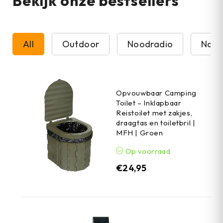
Bekijk onze bestsellers
All
Outdoor
Noodradio
Nood
Opvouwbaar Camping
Toilet – Inklapbaar
Reistoilet met zakjes,
draagtas en toiletbril |
MFH | Groen
Op voorraad
€
24,95