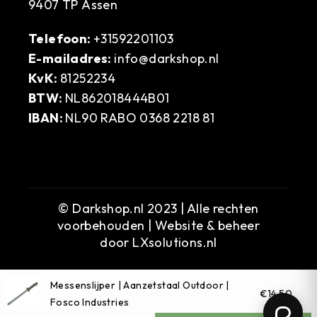
9407 TP Assen
Telefoon:
+31592201103
E-mailadres:
info@darkshop.nl
KvK:
81252234
BTW:
NL862018444B01
IBAN:
NL90 RABO 0368 2218 81
© Darkshop.nl 2023 | Alle rechten
voorbehouden | Website & beheer
door
LXsolutions.nl
Messenslijper | Aanzetstaal Outdoor |
€14,50
Fosco Industries