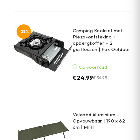
Camping Kookset met
-28%
Piëzo-ontsteking +
opbergkoffer + 2
gasflessen | Fox Outdoor
Op voorraad
€
24,99
€
34,95
Veldbed Aluminium -
Opvouwbaar | 190 x 62
cm | MFH