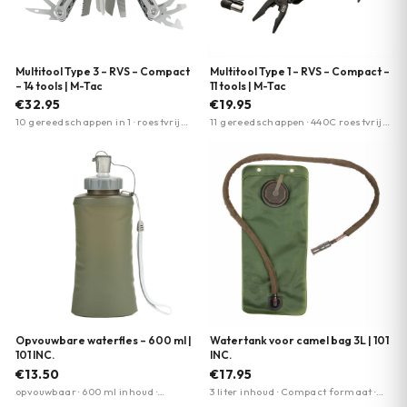
Multitool Type 3 – RVS – Compact
Multitool Type 1 – RVS – Compact –
– 14 tools | M-Tac
11 tools | M-Tac
€32.95
€19.95
10 gereedschappen in 1 · roestvrij
11 gereedschappen · 440C roestvrij
staal (402) · vergrendelbare
staal · Vergrendelbare functies
functies
Opvouwbare waterfles – 600 ml |
Watertank voor camel bag 3L | 101
101 INC.
INC.
€13.50
€17.95
opvouwbaar · 600 ml inhoud ·
3 liter inhoud · Compact formaat ·
draaghendel
Compatibel met camelbags