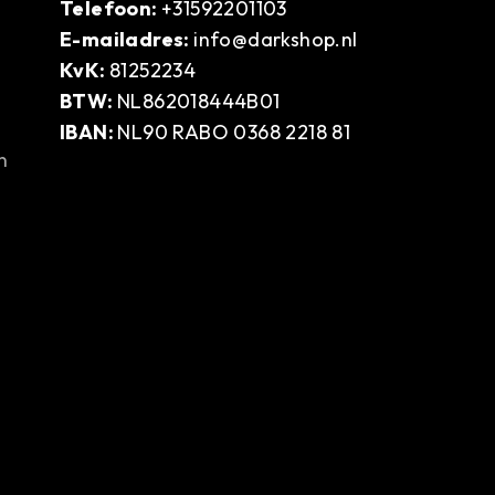
Telefoon:
+31592201103
E-mailadres:
info@darkshop.nl
KvK:
81252234
BTW:
NL862018444B01
IBAN:
NL90 RABO 0368 2218 81
n