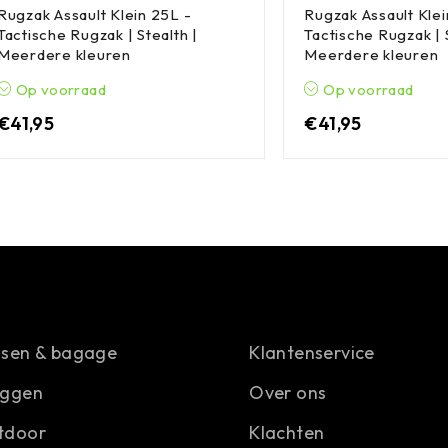
Rugzak Assault Klein 25L -
Rugzak Assault Klei
Tactische Rugzak | Stealth |
Tactische Rugzak | 
Meerdere kleuren
Meerdere kleuren
Op voorraad
Op voorraad
€
41,95
€
41,95
ssen & bagage
Klantenservice
aggen
Over ons
tdoor
Klachten