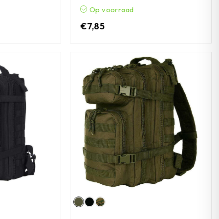
Op voorraad
€
7,85