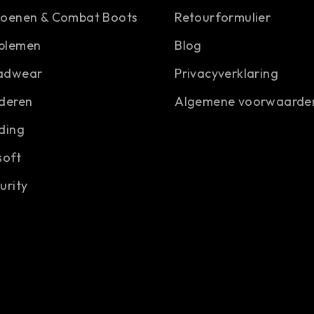
hoenen & Combat Boots
Retourformulier
blemen
Blog
adwear
Privacyverklaring
deren
Algemene voorwaarde
ding
soft
urity