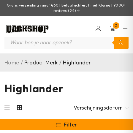
Gratis verzending vanaf €60 | Betaal achteraf met Klarna | 9000+
reviews (9.4) ⭐
0
Home
/
Product Merk
/
Highlander
Highlander
Verschijningsdatum
Filter