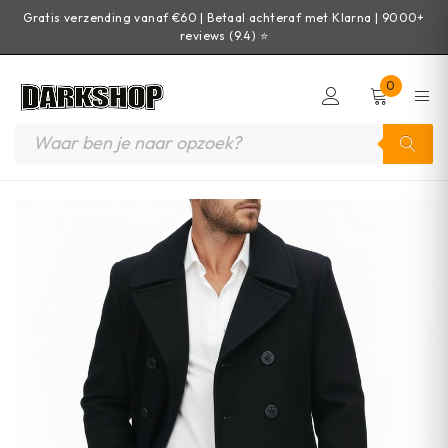
Gratis verzending vanaf €60 | Betaal achteraf met Klarna | 9000+
reviews (9.4) ⭐
0