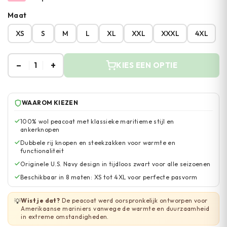
Maat
XS
S
M
L
XL
XXL
XXXL
4XL
–
+
1
KIES EEN OPTIE
WAAROM KIEZEN
100% wol peacoat met klassieke maritieme stijl en
ankerknopen
Dubbele rij knopen en steekzakken voor warmte en
functionaliteit
Originele U.S. Navy design in tijdloos zwart voor alle seizoenen
Beschikbaar in 8 maten: XS tot 4XL voor perfecte pasvorm
Wist je dat?
De peacoat werd oorspronkelijk ontworpen voor
💡
Amerikaanse mariniers vanwege de warmte en duurzaamheid
in extreme omstandigheden.