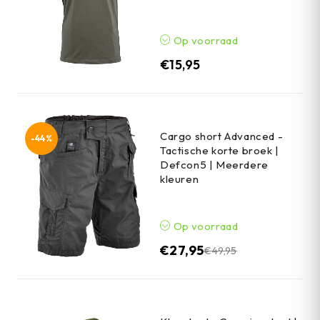
Op voorraad
€
15,95
Cargo short Advanced -
-44%
Tactische korte broek |
Defcon5 | Meerdere
kleuren
Op voorraad
€
27,95
€
49,95