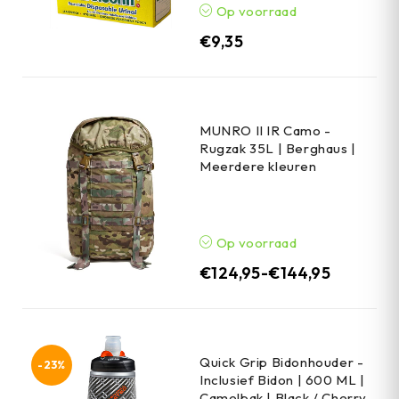
Op voorraad
€
9,35
MUNRO II IR Camo -
Rugzak 35L | Berghaus |
Meerdere kleuren
Op voorraad
€
124,95
-
€
144,95
Quick Grip Bidonhouder -
-23%
Inclusief Bidon | 600 ML |
Camelbak | Black / Cherry