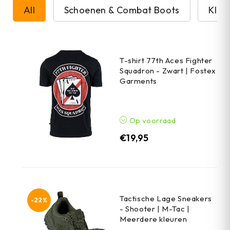
All
Schoenen & Combat Boots
Kled
T-shirt 77th Aces Fighter
Squadron - Zwart | Fostex
Garments
Op voorraad
€
19,95
Tactische Lage Sneakers
-22%
- Shooter | M-Tac |
Meerdere kleuren