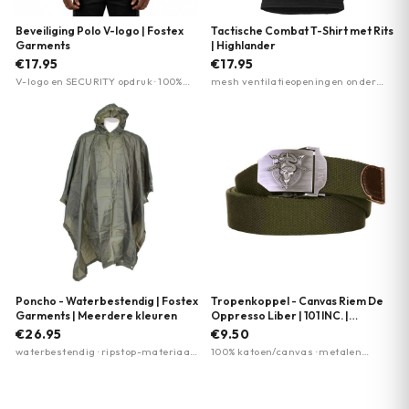
Beveiliging Polo V-logo | Fostex
Tactische Combat T-Shirt met Rits
Garments
| Highlander
€17.95
€17.95
V-logo en SECURITY opdruk · 100%
mesh ventilatieopeningen onder
katoen · Rib kraag en zijsplitjes
oksels · mouwzak met
klittenbandpatch · vochtregulatie
Poncho - Waterbestendig | Fostex
Tropenkoppel - Canvas Riem De
Garments | Meerdere kleuren
Oppresso Liber | 101 INC. |
Meerdere kleuren
€26.95
€9.50
waterbestendig · ripstop-materiaal ·
100% katoen/canvas · metalen
scheurweerstand
schuifgesp · 35 mm breed