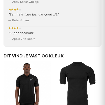
— Andy Kasanwidjojo
“Een hele fijne jas, die goed zit.”
— Peter Groen
“Super aankoop”
— Appie van Doorn
DIT VIND JE VAST OOK LEUK