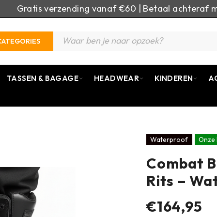
Gratis verzending vanaf €60 | Betaal achteraf m
CATEGORIES
TASSEN & BAGAGE
HEADWEAR
KINDEREN
A
Waterproof
Onze 
Combat Bo
Rits – Wa
€164,95