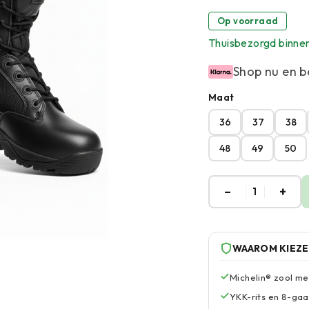
Op voorraad
Thuisbezorgd binne
Shop nu en b
Maat
36
37
38
48
49
50
–
+
1
WAAROM KIEZ
Michelin® zool me
YKK-rits en 8-gaat