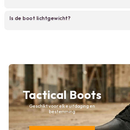
De boot is verkrijgbaar in maat 36 tot en met 50.
Is de boot lichtgewicht?
Ja, ondanks de robuuste constructie is de Strike 
en ademend ontworpen voor lange diensten.
Tactical Boots
Geschikt voor elke uitdaging en
bestemming