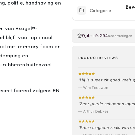
ng, politie, handhaving en
Beve
Categorie
ien van Exogel®-
9,4
9.294
beoordelingen
/10
l blijft voor optimaal
zool met memory foam en
kdemping en
PRODUCTREVIEWS
®-rubberen buitenzool
“Hij is super zit goed voel
— Wim Teeuwen
gecertificeerd volgens EN
“Zeer goede schoenen lopen
— Arthur Dekker
“Prima magnum zoals vertro