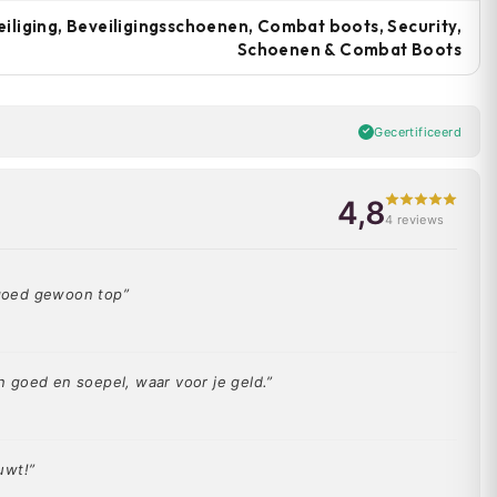
iliging, Beveiligingsschoenen, Combat boots, Security,
Schoenen & Combat Boots
Gecertificeerd
4,8
4 reviews
t goed gewoon top”
 goed en soepel, waar voor je geld.”
uwt!”