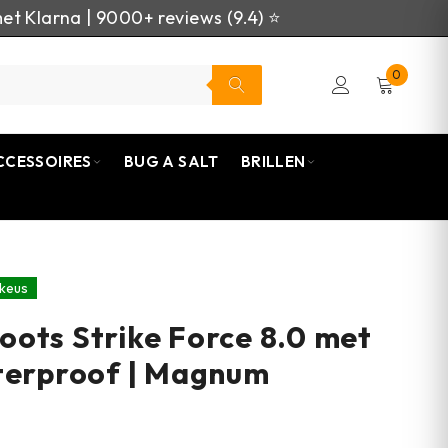
et Klarna | 9000+ reviews (9.4) ⭐
0
CCESSOIRES
BUG A SALT
BRILLEN
keus
ots Strike Force 8.0 met
terproof | Magnum