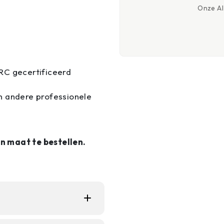
Onze AI-
RC gecertificeerd
en andere professionele
n maat te bestellen.
iewerkers die een