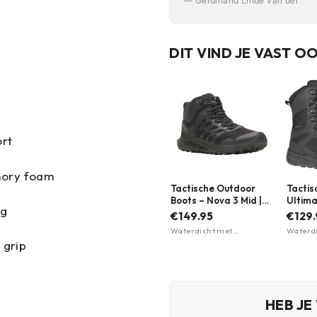
— Gerdinand Linde van der
DIT VIND JE VAST O
ort
mory foam
Tactische Outdoor
Tactis
Boots – Nova 3 Mid |
Ultima
ng
Merrell | Meerdere
Waterp
€149.95
€129.
kleuren
Magnu
Waterdicht met
Waterdi
kleure
membraan · Vibram TC5+
Lichtge
 grip
buitenzool voor grip ·
zool · 
Merrell Air Cushion
materi
hieldemping
HEB JE