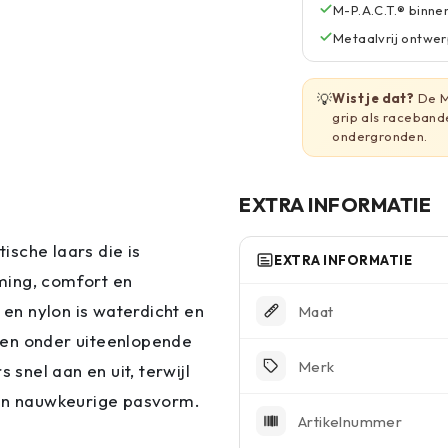
M-P.A.C.T.® binn
Metaalvrij ontwer
💡
Wist je dat?
De M
grip als raceband
ondergronden.
EXTRA INFORMATIE
sche laars die is
EXTRA INFORMATIE
ming, comfort en
en nylon is waterdicht en
Maat
ven onder uiteenlopende
Merk
 snel aan en uit, terwijl
 en nauwkeurige pasvorm.
Artikelnummer