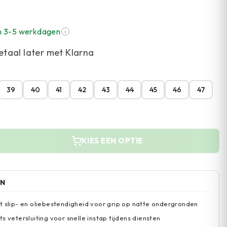
n 3-5 werkdagen
etaal later met Klarna
39
40
41
42
43
44
45
46
47
KIES EEN OPTIE
EN
t slip- en oliebestendigheid voor grip op natte ondergronden
s vetersluiting voor snelle instap tijdens diensten