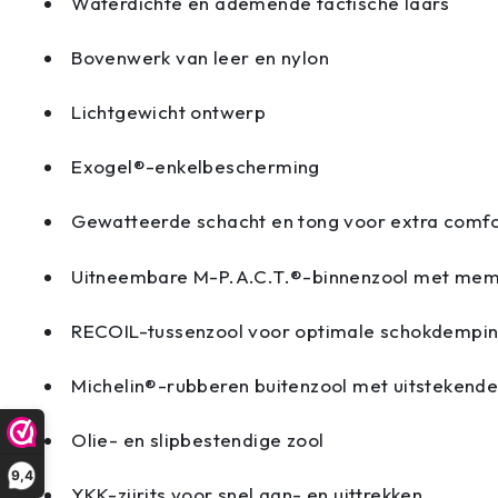
Waterdichte en ademende tactische laars
Bovenwerk van leer en nylon
Lichtgewicht ontwerp
Exogel®-enkelbescherming
Gewatteerde schacht en tong voor extra comf
Uitneembare M-P.A.C.T.®-binnenzool met me
RECOIL-tussenzool voor optimale schokdempi
Michelin®-rubberen buitenzool met uitstekende
Olie- en slipbestendige zool
9,4
YKK-zijrits voor snel aan- en uittrekken