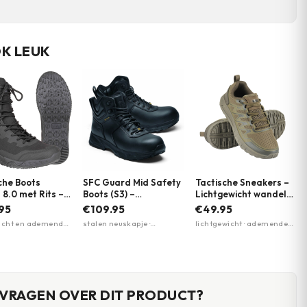
OK LEUK
che Boots
SFC Guard Mid Safety
Tactische Sneakers –
 8.0 met Rits –
Boots (S3) –
Lichtgewicht wandel
roof & Vegan |
Werkschoenen | Shoes
schoenen | EVA-zool |
95
€109.95
€49.95
m | Meerdere
for Crews | Zwart
M-Tac | Meerdere
cht en ademend ·
stalen neuskapje ·
lichtgewicht · ademende
n
kleuren
wicht Michelin-
antiperforatiezool ·
mesh-panelen · EVA-
80% gerecycled
antislipzool
foam zool
aal
 VRAGEN OVER DIT PRODUCT?