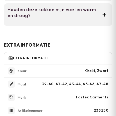
De sokken zijn verkrijgbaar in maten 39-40
Houden deze sokken mijn voeten warm
tot en met 47-48, dus voor vrijwel elke
en droog?
voetmaat.
De 70% wol isoleert tegen kou en reguleert
vochtigheid goed. Dit maakt ze perfect voor
wandelen, kamperen en werk in natte of
EXTRA INFORMATIE
koude omstandigheden.
EXTRA INFORMATIE
Khaki, Zwart
Kleur
39-40, 41-42, 43-44, 45-46, 47-48
Maat
Fostex Garments
Merk
233150
Artikelnummer