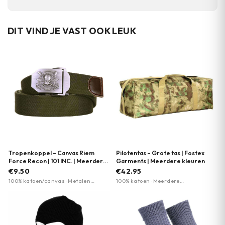
DIT VIND JE VAST OOK LEUK
Tropenkoppel – Canvas Riem
Pilotentas – Grote tas | Fostex
Force Recon | 101 INC. | Meerdere
Garments | Meerdere kleuren
kleuren
€9.50
€42.95
100% katoen/canvas · Metalen
100% katoen · Meerdere
schuifgesp · 35mm breed
camouflagepatronen beschikbaar ·
Duurzaam materiaal