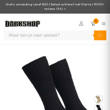
Gratis verzending vanaf €60 | Betaal achteraf met Klarna | 9000+
reviews (9.4) ⭐
0