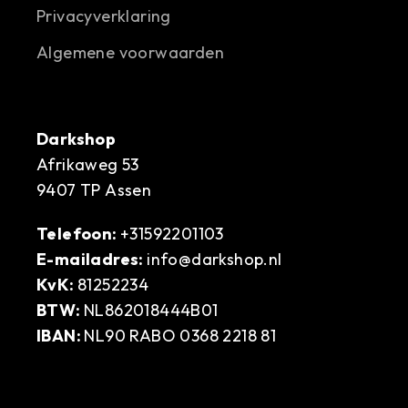
Privacyverklaring
Algemene voorwaarden
Darkshop
Afrikaweg 53
9407 TP Assen
Telefoon:
+31592201103
E-mailadres:
info@darkshop.nl
KvK:
81252234
BTW:
NL862018444B01
IBAN:
NL90 RABO 0368 2218 81