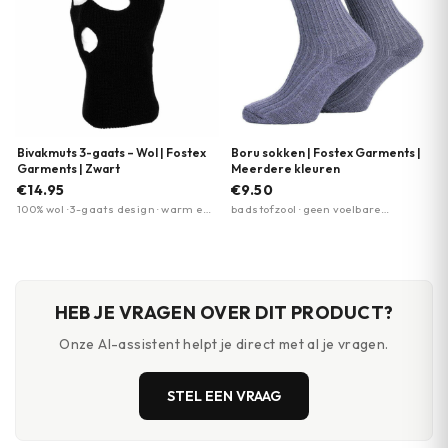
Bivakmuts 3-gaats – Wol | Fostex
Boru sokken | Fostex Garments |
Garments | Zwart
Meerdere kleuren
€14.95
€9.50
100% wol · 3-gaats design · warm en
badstofzool · geen voelbare
isolerend
teennaad · machine wasbaar
HEB JE VRAGEN OVER DIT PRODUCT?
Onze AI-assistent helpt je direct met al je vragen.
STEL EEN VRAAG