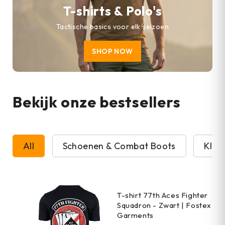
T-shirts & Polo's
Tactische basics voor elk seizoen
SHOP NOW
Bekijk onze bestsellers
All
Schoenen & Combat Boots
Kled
T-shirt 77th Aces Fighter
Squadron - Zwart | Fostex
Garments