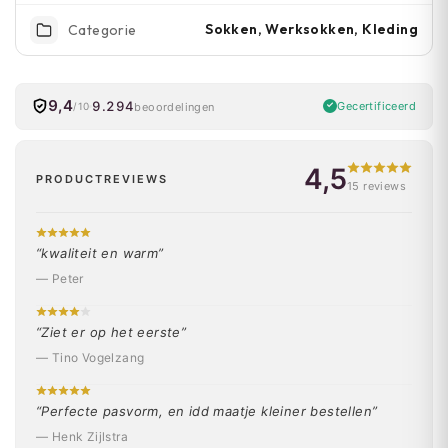
Sokken, Werksokken, Kleding
Categorie
9,4
9.294
Gecertificeerd
beoordelingen
/10
4,5
PRODUCTREVIEWS
15 reviews
“kwaliteit en warm”
— Peter
“Ziet er op het eerste”
— Tino Vogelzang
“Perfecte pasvorm, en idd maatje kleiner bestellen”
— Henk Zijlstra