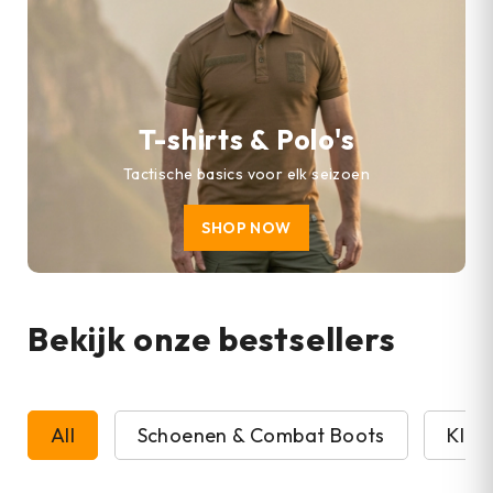
T-shirts & Polo's
Tactische basics voor elk seizoen
SHOP NOW
Bekijk onze bestsellers
All
Schoenen & Combat Boots
Kled