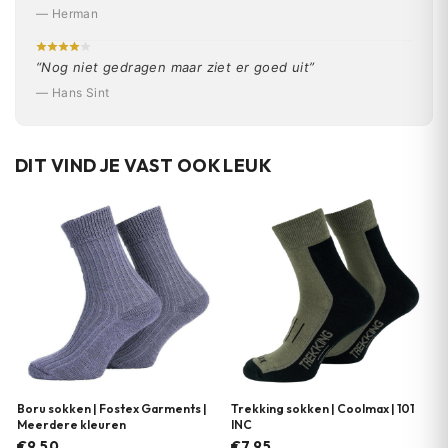
— Herman
“Nog niet gedragen maar ziet er goed uit”
— Hans Sint
DIT VIND JE VAST OOK LEUK
Boru sokken | Fostex Garments |
Trekking sokken | Coolmax | 101
Meerdere kleuren
INC
€9.50
€7.95