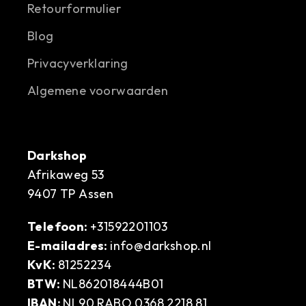
Retourformulier
Blog
Privacyverklaring
Algemene voorwaarden
Darkshop
Afrikaweg 53
9407 TP Assen
Telefoon:
+31592201103
E-mailadres:
info@darkshop.nl
KvK:
81252234
BTW:
NL862018444B01
IBAN:
NL90 RABO 0368 2218 81