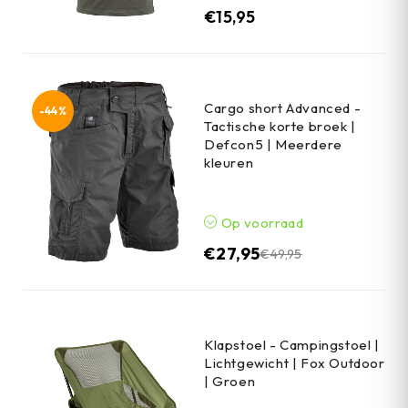
€
15,95
Cargo short Advanced -
-44%
Tactische korte broek |
Defcon5 | Meerdere
kleuren
Op voorraad
€
27,95
€
49,95
Klapstoel - Campingstoel |
Lichtgewicht | Fox Outdoor
| Groen