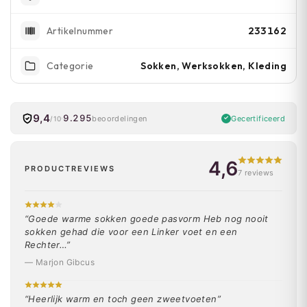
233162
Artikelnummer
Sokken, Werksokken, Kleding
Categorie
9,4
9.295
Gecertificeerd
beoordelingen
/10
4,6
PRODUCTREVIEWS
7 reviews
“Goede warme sokken goede pasvorm Heb nog nooit
sokken gehad die voor een Linker voet en een
Rechter…”
— Marjon Gibcus
“Heerlijk warm en toch geen zweetvoeten”