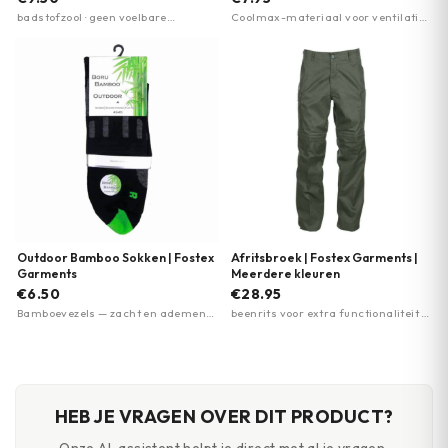
badstofzool · geen voelbare
Coolmax-materiaal voor ventilatie ·
teennaad · machine wasbaar
anatomisch ontwerp · gladde platte
naden tegen blaren
Outdoor Bamboo Sokken | Fostex
Afritsbroek | Fostex Garments |
Garments
Meerdere kleuren
€6.50
€28.95
Bamboevezels — zacht en ademend
beenrits voor extra functionaliteit ·
· Vochtregulerend · Thermo control
slijtvast materiaal · gemakkelijk te
— zomer koel, winter warm
onderhouden
HEB JE VRAGEN OVER DIT PRODUCT?