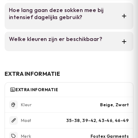
vezels langer meegaan.
Ja, het temperatuurregulerende garen helpt
Hoe lang gaan deze sokken mee bij
voeten droog te houden, ook bij warmte. De
intensief dagelijks gebruik?
badstofzool biedt schokdemping zonder
overmatig isolerend effect.
De versterkte hiel en teen en het dik gebreide
Welke kleuren zijn er beschikbaar?
textiel zijn specifiek ontworpen voor hoge
slijtvastheid. Ze houden lang mee bij
Je kunt kiezen uit zwart, grijs, rood en beige.
regelmatig gebruik, zeker als je ze goed
verzorgt.
EXTRA INFORMATIE
EXTRA INFORMATIE
Beige, Zwart
Kleur
35-38, 39-42, 43-46, 46-49
Maat
Fostex Garments
Merk