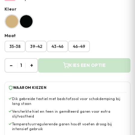
Kleur
Maat
35-38
39-42
43-46
46-49
–
+
1
KIES EEN OPTIE
WAAROM KIEZEN
Dik gebreide textiel met badstofzool voor schokdemping bij
lang staan
Versterkte hiel en teen in gemêleerd garen voor extra
slijtvastheid
Temperatuurregulerende garen houdt voeten droog bij
intensief gebruik