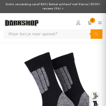
Gratis verzending vanaf €60 | Betaal achteraf met Klarna | 9000+
reviews (9.4) ⭐
0