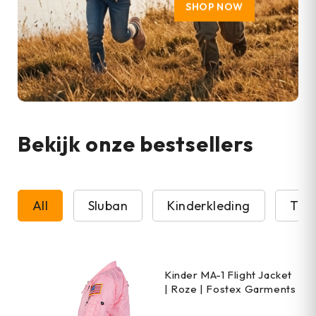
SHOP NOW
Bekijk onze bestsellers
All
Sluban
Kinderkleding
T-sh
Kinder MA-1 Flight Jacket
| Roze | Fostex Garments