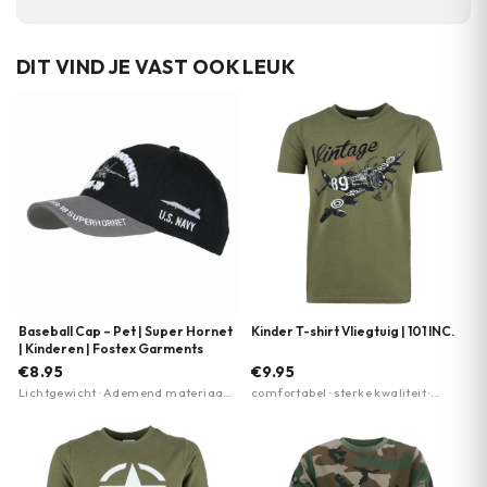
DIT VIND JE VAST OOK LEUK
Baseball Cap – Pet | Super Hornet
Kinder T-shirt Vliegtuig | 101 INC.
| Kinderen | Fostex Garments
€8.95
€9.95
Lichtgewicht · Ademend materiaal ·
comfortabel · sterke kwaliteit ·
Verstelbare pasvorm
perfecte pasvorm