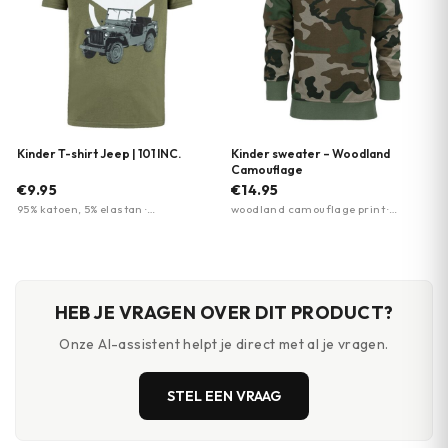
Kinder T-shirt Jeep | 101 INC.
Kinder sweater – Woodland
Camouflage
€9.95
€14.95
95% katoen, 5% elastan ·
woodland camouflage print ·
comfortabel · sterke kwaliteit
regular fit · elastische boorden
HEB JE VRAGEN OVER DIT PRODUCT?
Onze AI-assistent helpt je direct met al je vragen.
STEL EEN VRAAG