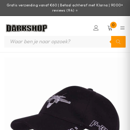
Gratis verzending vanaf €60 | Betaal achteraf met Klarna | 9000+
reviews (9.4) ⭐
0