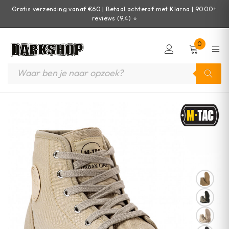
Gratis verzending vanaf €60 | Betaal achteraf met Klarna | 9000+
reviews (9.4) ⭐
0