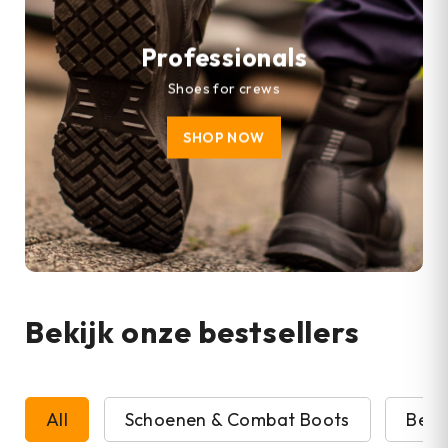
Professionals
Shoes for crews
SHOP NOW
Bekijk onze bestsellers
All
Schoenen & Combat Boots
Beve