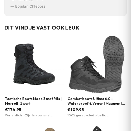
— Bogdan Chlebosz
DIT VIND JE VAST OOK LEUK
Tactische Boots Moab 3 met Rits |
Combat boots Ultima 6.0 -
Merrell | Zwart
Waterproof & Vegan | Magnum |
Meerdere kleuren
€174.95
€109.95
Waterdicht · Zijrits voor snel
100% gerecycled plastic ·
aan/uittrekken · Vibram TC5+ zool
Waterdicht en ademend
voor maximale grip
membraan · EVA-tussenzool voor
comfort