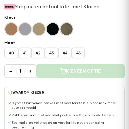
Shop nu en betaal later met Klarna
Kleur
Maat
40
41
42
43
44
45
–
+
1
KIES EEN OPTIE
WAAROM KIEZEN
Slijtvast katoenen canvas met versterkte hiel voor maximale
duurzaamheid
Rubberen zool met variabel profiel biedt grip op elk terrein
Zes metalen veterogen en versterkte neus voor extra
bescherming