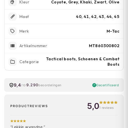
Coyote, Grey, Khaki, Zwart, Olive
Kleur
40, 41, 42, 43, 44, 45
Maat
M-Tac
Merk
MT860300802
Artikelnummer
Tactical boots, Schoenen & Combat
Categorie
Boots
9,4
9.290
Gecertificeerd
beoordelingen
/10
5,0
PRODUCTREVIEWS
1 reviews
“Lekkie,wygodne.”