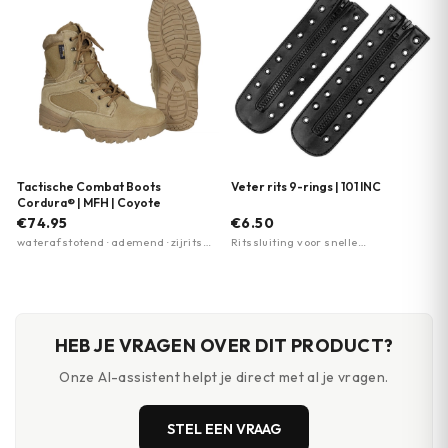
Tactische Combat Boots
Veter rits 9-rings | 101 INC
Cordura® | MFH | Coyote
€74.95
€6.50
waterafstotend · ademend · zijrits
Ritssluiting voor snelle
met klittenbandsluiting
aan/uitvoering · 9 vetergaten
compatibel · Lengte circa 24 cm
HEB JE VRAGEN OVER DIT PRODUCT?
Onze AI-assistent helpt je direct met al je vragen.
STEL EEN VRAAG