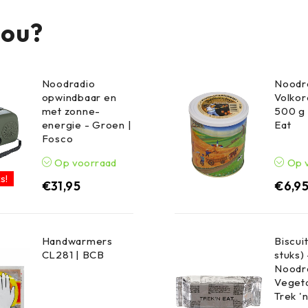
jou?
Noodradio
Noodr
opwindbaar en
Volko
met zonne-
500 g 
energie - Groen |
Eat
Fosco
Op voorraad
Op 
s!
€
31,95
€
6,9
Handwarmers
Biscuit
CL281 | BCB
stuks) 
Noodr
Vegeta
Trek '