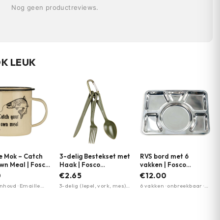
Nog geen productreviews.
OK LEUK
e Mok – Catch
3-delig Bestekset met
RVS bord met 6
wn Meal | Fosco
Haak | Fosco
vakken | Fosco
ries
Industries
Industries | Zilver/
0
€2.65
€12.00
Chrome
nhoud · Emaille
3-delig (lepel, vork, mes) ·
6 vakken · onbreekbaar ·
ng · Crèmekleurig
Lexan materiaal ·
duurzaam RVS
Bevestigingshaak