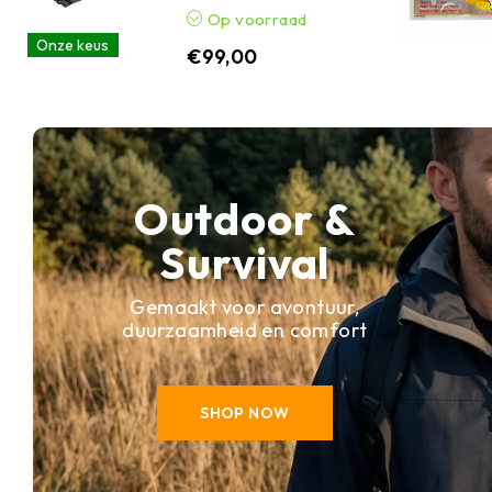
Op voorraad
Onze keus
€
99,00
Outdoor &
Survival
Gemaakt voor avontuur,
duurzaamheid en comfort
SHOP NOW