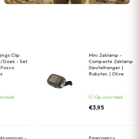
ings Clip
Mini Zaklamp -
l/Doek - Set
Compacte Zaklamp
| Fosco
Sleutelhanger |
es
Rubytec | Olive
orraad
Op voorraad
€
3,95
Aluminium -
Emergency