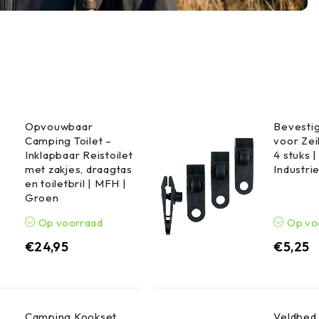
Opvouwbaar
Bevestig
Camping Toilet –
voor Zei
Inklapbaar Reistoilet
4 stuks 
met zakjes, draagtas
Industri
en toiletbril | MFH |
Groen
Op voorraad
Op vo
€
24,95
€
5,25
Camping Kookset
Veldbed 