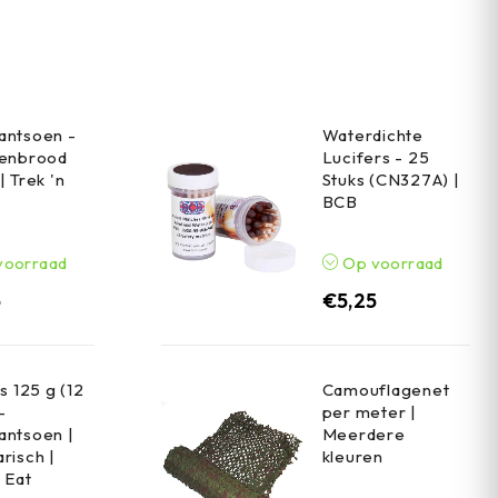
antsoen -
Waterdichte
renbrood
Lucifers - 25
| Trek 'n
Stuks (CN327A) |
BCB
voorraad
Op voorraad
5
€
5,25
s 125 g (12
Camouflagenet
-
per meter |
antsoen |
Meerdere
risch |
kleuren
n Eat