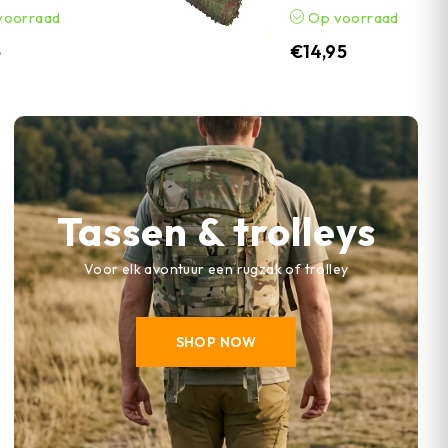
voorraad
Op voorraad
5
€
14,95
Tassen & trolleys
Voor elk avontuur een rugzak of trolley
SHOP NOW