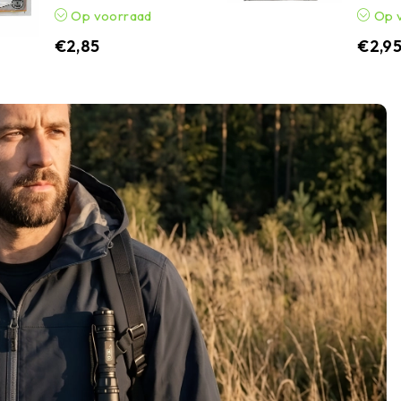
Op voorraad
Op 
€
2,85
€
2,9