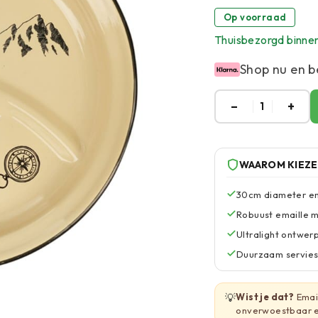
Op voorraad
Thuisbezorgd binne
Shop nu en b
–
+
1
WAAROM KIEZ
30cm diameter em
Robuust emaille m
Ultralight ontwer
Duurzaam servies
💡
Wist je dat?
Email
onverwoestbaar e