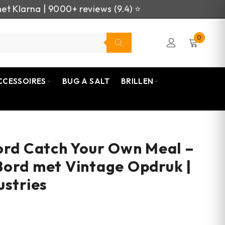
et Klarna | 9000+ reviews (9.4) ⭐
0
CCESSOIRES
BUG A SALT
BRILLEN
ord Catch Your Own Meal –
ord met Vintage Opdruk |
ustries