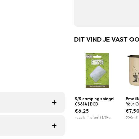
DIT VIND JE VAST O
S/S camping spiegel
Emaill
CS614 | BCB
Your O
Indust
€6.25
€7.5
rs, vissers en
roestvrij staal (S/S) ·
500ml i
compact formaat · zeer
afwerki
deaal voor kamperen,
sterk en duurzaam
 lichtgewicht