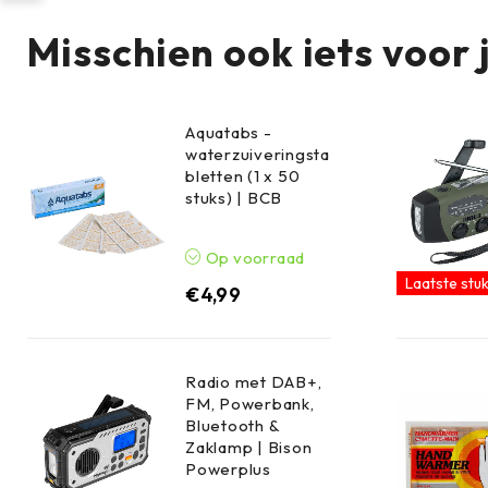
Misschien ook iets voor 
Aquatabs -
waterzuiveringsta
bletten (1 x 50
stuks) | BCB
Op voorraad
Laatste stuk
€
4,99
Radio met DAB+,
FM, Powerbank,
Bluetooth &
Zaklamp | Bison
Powerplus