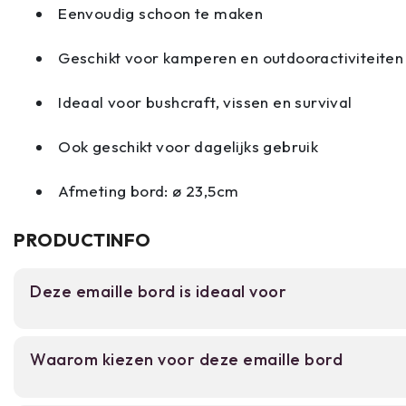
Eenvoudig schoon te maken
Geschikt voor kamperen en outdooractiviteiten
Ideaal voor bushcraft, vissen en survival
Ook geschikt voor dagelijks gebruik
Afmeting bord: ø 23,5cm
PRODUCTINFO
Deze emaille bord is ideaal voor
Dit emaille bord is bedoeld voor campingliefhebbe
Waarom kiezen voor deze emaille bord
outdoor enthousiasten die graag buiten eten. I
caravanning, vissen en picknicks waar je robuust,
serviesgoed nodig hebt.