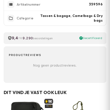
359596
Artikelnummer
Tassen & bagage, Camelbags & Dry
Categorie
bags
9,4
9.290
Gecertificeerd
beoordelingen
/10
PRODUCTREVIEWS
Nog geen productreviews.
DIT VIND JE VAST OOK LEUK