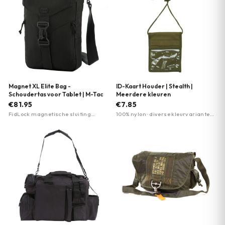
Magnet XL Elite Bag -
ID-Kaart Houder | Stealth |
Schoudertas voor Tablet | M-Tac
Meerdere kleuren
€81.95
€7.85
FidLock magnetische sluiting
100% nylon · diverse kleurvarianten ·
(éénhandig) · Cordura 500 nylon
compact formaat
(slijtvast) · Geschikt voor tablets tot
10,5 inch