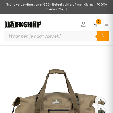
Gratis verzending vanaf €60 | Betaal achteraf met Klarna | 9000+
reviews (9.4) ⭐
0