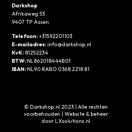
Darkshop
Afrikaweg 53
9407 TP Assen
Telefoon:
+31592201103
E-mailadres:
info@darkshop.nl
KvK:
81252234
BTW:
NL862018444B01
IBAN:
NL90 RABO 0368 2218 81
© Darkshop.nl 2023 | Alle rechten
voorbehouden | Website & beheer
door
LXsolutions.nl