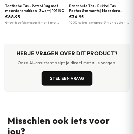
Tactische Tas - Patrol Bag met
Parachute Tas - Pukkel Tas |
meerdere vakken | Zwart | 101 INC
Fostex Garments | Meerdere
kleuren
€68.95
€34.95
Groot hoofdcompartiment met
100% nylon · compact 3-vak design ·
flexibele indeling · Meerdere
schouderdraagband
opbergvakken voor organisatie ·
Klittenbandpanelen voor patches
HEB JE VRAGEN OVER DIT PRODUCT?
Onze AI-assistent helpt je direct met al je vragen.
STEL EEN VRAAG
Misschien ook iets voor
jou?