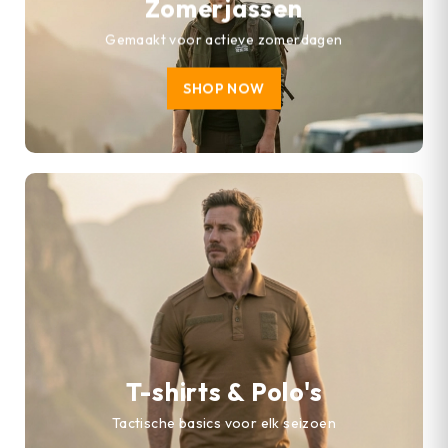
Zomerjassen
Gemaakt voor actieve zomerdagen
SHOP NOW
T-shirts & Polo's
Tactische basics voor elk seizoen