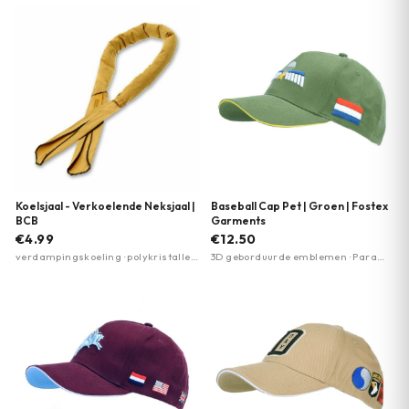
Koelsjaal - Verkoelende Neksjaal |
Baseball Cap Pet | Groen | Fostex
BCB
Garments
€4.99
€12.50
verdampingskoeling · polykristallen
3D geborduurde emblemen · Para
absorbent · ultieme verkoeling op
Wing design met ster · verstelbaar
warme dagen