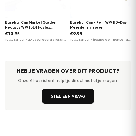
Baseball Cap Market Garden
Baseball Cap - Pet | WW II D-Day |
Pegasus WWII 3D | Fostex
Meerdere kleuren
Garments
€10.95
€9.95
100% katoen · 3D geborduurde tekst ·
100% katoen · flexibele binnenband ·
Verstelbare sluiting
82nd & 101st Airborne logo's
HEB JE VRAGEN OVER DIT PRODUCT?
Onze AI-assistent helpt je direct met al je vragen.
STEL EEN VRAAG