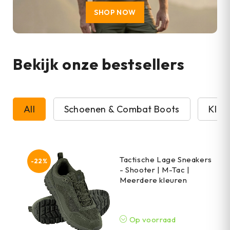
SHOP NOW
Bekijk onze bestsellers
All
Schoenen & Combat Boots
Kled
Tactische Lage Sneakers
-22%
- Shooter | M-Tac |
Meerdere kleuren
Op voorraad