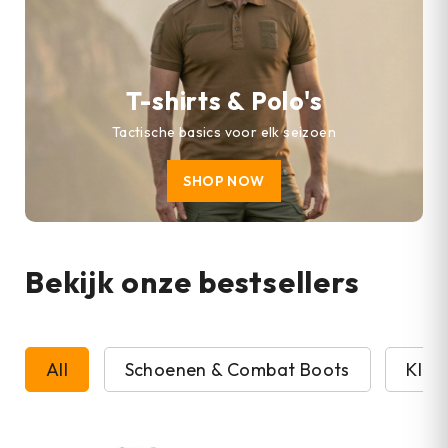
T-shirts & Polo's
Tactische basics voor elk seizoen
SHOP NOW
Bekijk onze bestsellers
All
Schoenen & Combat Boots
Kled