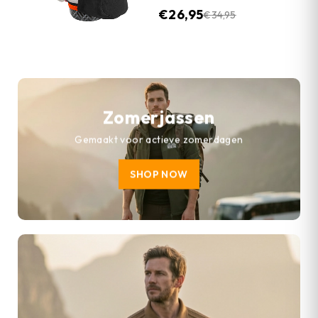
€
26,95
€
34,95
Zomerjassen
Gemaakt voor actieve zomerdagen
SHOP NOW