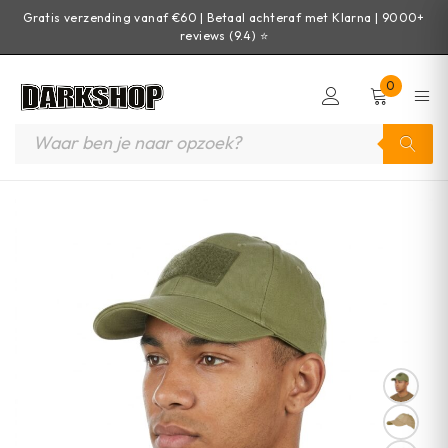
Gratis verzending vanaf €60 | Betaal achteraf met Klarna | 9000+
reviews (9.4) ⭐
0