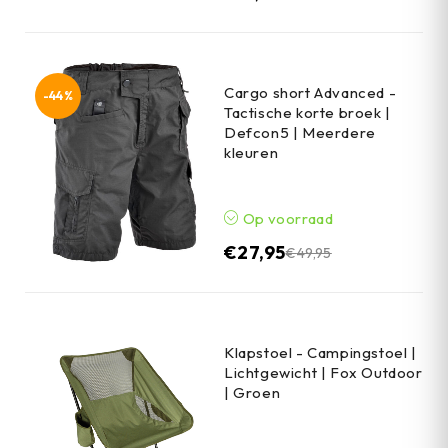
Cargo short Advanced -
-44%
Tactische korte broek |
Defcon5 | Meerdere
kleuren
Op voorraad
€
27,95
€
49,95
Klapstoel - Campingstoel |
Lichtgewicht | Fox Outdoor
| Groen