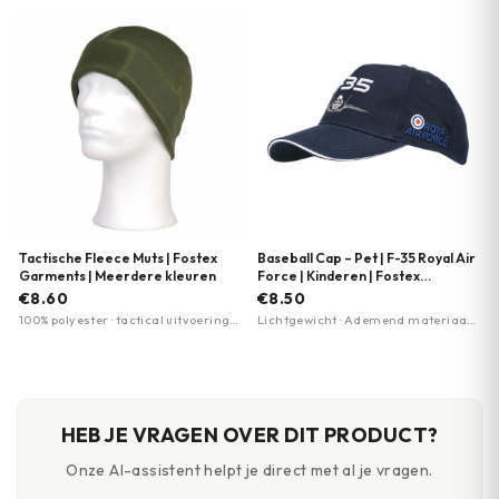
beschikbaar · luxe uitvoering
ventilatiegaatjes · opbergvakje
Tactische Fleece Muts | Fostex
Baseball Cap – Pet | F-35 Royal Air
Garments | Meerdere kleuren
Force | Kinderen | Fostex
Garments
€8.60
€8.50
100% polyester · tactical uitvoering ·
Lichtgewicht · Ademend materiaal ·
beschikbaar in 4 kleuren
Verstelbare pasvorm
HEB JE VRAGEN OVER DIT PRODUCT?
Onze AI-assistent helpt je direct met al je vragen.