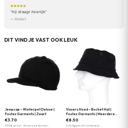
“Hij draagt heerlijk”
— Robert
DIT VIND JE VAST OOK LEUK
Jeepcap – Winterpet Deluxe |
Vissers Hoed – Bucket Hat |
Fostex Garments | Zwart
Fostex Garments | Meerdere
kleuren
€3.70
€8.50
100% acryl · diverse kleuren
lichtgewicht ontwerp ·