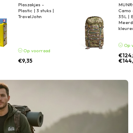
Plaszakjes -
MUNRO
Plastic | 3 stuks |
Camo 
TravelJohn
35L | 
Meerd
kleure
Op 
Op voorraad
€
124
€
9,35
€
144