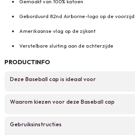
Gemaakt van 100% katoen
Geborduurd 82nd Airborne-logo op de voorzij
Amerikaanse vlag op de zijkant
Verstelbare sluiting aan de achterzijde
PRODUCTINFO
Deze Baseball cap is ideaal voor
Voor liefhebbers van militaire geschiedenis en arm
Waarom kiezen voor deze Baseball cap
dagelijks petje zoeken met authentieke details.
activiteiten en als statement voor wie zich aang
WWII-erfgoed en veteranenculuur.
82nd Airborne borduurwerk met Amerikaans
Gebruiksinstructies
Verstelbare pasvorm in lichtgewicht, adem