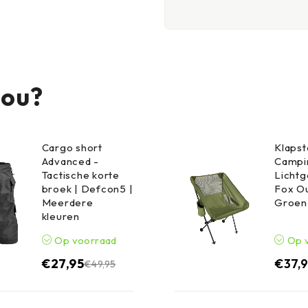
jou?
Cargo short
Klapst
Advanced -
Campin
Tactische korte
Lichtg
broek | Defcon5 |
Fox Ou
Meerdere
Groen
kleuren
Op voorraad
Op 
€
27,95
€
37,
€
49,95