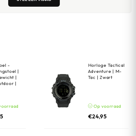
oel -
Horloge Tactical
gstoel |
Adventure | M-
ewicht |
Tac | Zwart
tdoor |
voorraad
Op voorraad
95
€
24,95