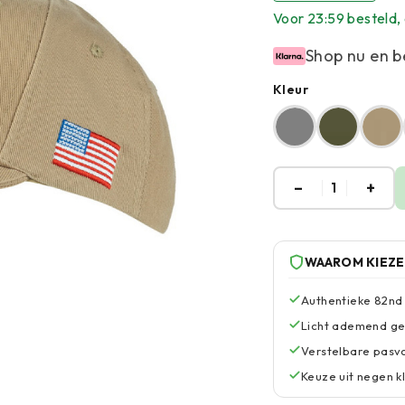
Voor 23:59 besteld, 
Shop nu en b
Kleur
–
+
1
WAAROM KIEZ
Authentieke 82nd
Licht ademend ge
Verstelbare pasv
Keuze uit negen kl