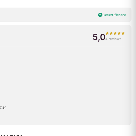
Gecertificeerd
5,0
4 reviews
ima”