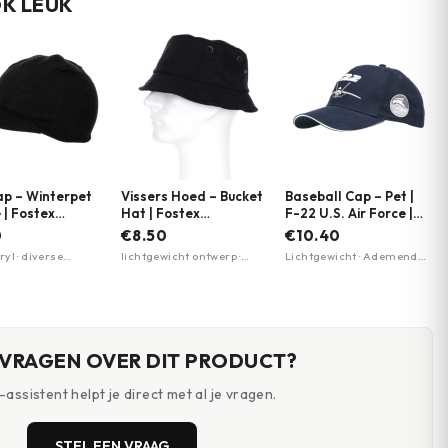
OK LEUK
p – Winterpet
Vissers Hoed – Bucket
Baseball Cap – Pet |
 | Fostex
Hat | Fostex
F-22 U.S. Air Force |
nts | Zwart
Garments | Meerdere
Kinderen | Fostex
0
€8.50
€10.40
kleuren
Garments
yl · diverse
lichtgewicht ontwerp ·
Lichtgewicht · Ademend
 beschikbaar · luxe
ventilatiegaatjes ·
materiaal · Verstelbare
ing
opbergvakje
pasvorm
 VRAGEN OVER DIT PRODUCT?
assistent helpt je direct met al je vragen.
STEL EEN VRAAG