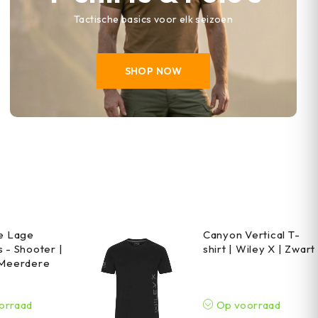
Tactische basics voor elk seizoen
SHOP NOW
he Lage
Canyon Vertical T-
 - Shooter |
shirt | Wiley X | Zwart
 Meerdere
orraad
Op voorraad