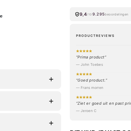
9,4
9.295
beoordelingen
/10
de
PRODUCTREVIEWS
“Prima product”
— John Toebes
“Goed product.”
— Frans morren
y-stijl die een
 Geschikt voor outdoor
“Ziet er goed uit en past pr
etrokken voelt tot
— Jeroen C
e vlagdetail.
end materiaal.