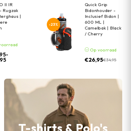
 II IR
Quick Grip
- Rugzak
Bidonhouder -
Berghaus |
Inclusief Bidon |
ere
600 ML |
-23%
n
Camelbak | Black
/ Cherry
voorraad
Op voorraad
,95
-
,95
€
26,95
€
34,95
T-shirts & Polo's