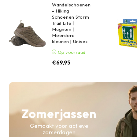
Wandelschoenen
- Hiking
Schoenen Storm
Trail Lite |
Magnum |
Meerdere
kleuren | Unisex
Op voorraad
€
69,95
Zomerjassen
Gemaakt voor actieve
zomerdagen