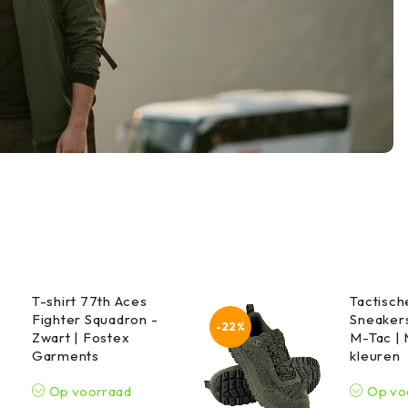
T-shirt 77th Aces
Tactisc
Fighter Squadron -
Sneakers
-22%
Zwart | Fostex
M-Tac |
Garments
kleuren
Op voorraad
Op vo