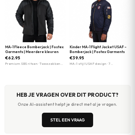
MA-1 Fleece Bomberjack | Fostex
Kinder MA-1 Flight Jacket USAF –
Garments | Meerdere kleuren
Bomberjack | Fostex Garments
€62.95
€39.95
Premium SBS ritsen · Twee zakken
MA-1 stijl USAF design · 7
met ritssluiting · Borstzak met
geborduurde emblemen · 100% nylon
ritssluiting
HEB JE VRAGEN OVER DIT PRODUCT?
Onze AI-assistent helpt je direct met al je vragen.
STEL EEN VRAAG