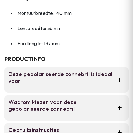
Montuurbreedte: 140 mm
Lensbreedte: 56 mm
Pootlengte: 137 mm
PRODUCTINFO
Deze gepolariseerde zonnebril is ideaal
voor
Voor autobestuurders en outdoor
Waarom kiezen voor deze
enthousiasten die bescherming tegen fel licht
gepolariseerde zonnebril
en spiegelingen nodig hebben. Deze zonnebril
is geschikt voor watersport, autorijden en
dagelijks gebruik in felle omstandigheden.
100% UV-bescherming tegen UVA en
Gebruiksinstructies