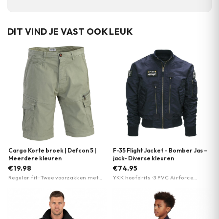
DIT VIND JE VAST OOK LEUK
Cargo Korte broek | Defcon 5 |
F-35 Flight Jacket – Bomber Jas –
Meerdere kleuren
jack- Diverse kleuren
€19.98
€74.95
Regular fit · Twee voorzakken met
YKK hoofdrits · 3 PVC Airforce
versterkte randen · Zak met
patches · Elastische boorden en
ritssluiting
kraag