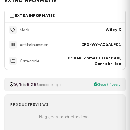
EXTRA INFORMATIE
EXTRA INFORMATIE
Wiley X
Merk
DF5-WY-AC6ALF01
Artikelnummer
Brillen, Zomer Essentials,
Categorie
Zonnebrillen
9,4
9.292
Gecertificeerd
beoordelingen
/10
PRODUCTREVIEWS
Nog geen productreviews.