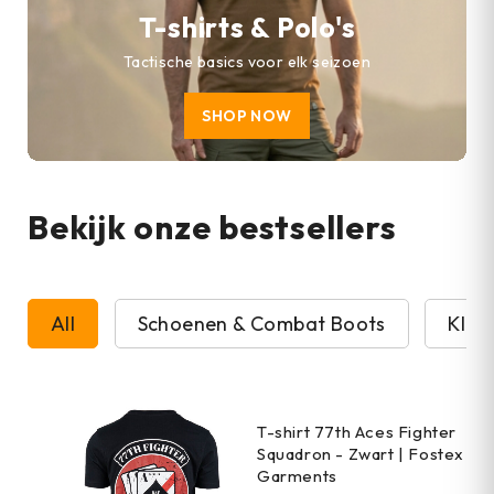
T-shirts & Polo's
Tactische basics voor elk seizoen
SHOP NOW
Bekijk onze bestsellers
All
Schoenen & Combat Boots
Kled
T-shirt 77th Aces Fighter
Squadron - Zwart | Fostex
Garments