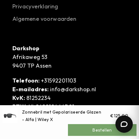
Privacyverklaring
Algemene voorwaarden
Darkshop
Afrikaweg 53
9407 TP Assen
Telefoon:
+31592201103
E-mailadres:
info@darkshop.nl
KvK:
81252234
BTW:
NL862018444B01
Zonnebril met Gepolariseerde Glazen
IBAN:
NL90 RABO 0368 2218 81
€125,00
- Alfa | Wiley X
Bestellen