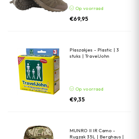
Op voorraad
€
69,95
Plaszakjes - Plastic | 3
stuks | TravelJohn
Op voorraad
€
9,35
MUNRO II IR Camo -
Rugzak 35L | Berghaus |