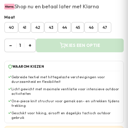
Shop nu en betaal later met Klarna
Maat
40
41
42
43
44
45
46
47
–
+
1
KIES EEN OPTIE
WAAROM KIEZEN
Gebreide textiel met hittegelaste verstevigingen voor
duurzaamheid en flexibiliteit
Licht gewicht met maximale ventilatie voor intensieve outdoor
activiteiten
One-piece knit structuur voor gemak aan- en uitrekken tijdens
trekking
Geschikt voor hiking, airsoft en dagelijks tactisch outdoor
gebruik