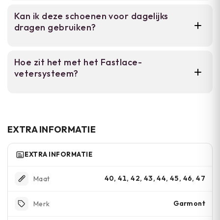
Plumefoam EVA biedt betere demping en
Kan ik deze schoenen voor dagelijks
respons terwijl het lichter blijft, wat
dragen gebruiken?
vermoeidheid vermindert bij lange
wandelingen.
Ja, de lichte constructie en ademende knit
Hoe zit het met het Fastlace-
upper maken ze geschikt voor dagelijks
vetersysteem?
outdoor gebruik buiten intensief wandelen.
Dit systeem stelt je in staat snel je schoen
aan of uit te trekken en aan te passen zonder
traditionele veters los te maken.
EXTRA INFORMATIE
EXTRA INFORMATIE
40, 41, 42, 43, 44, 45, 46, 47
Maat
Garmont
Merk