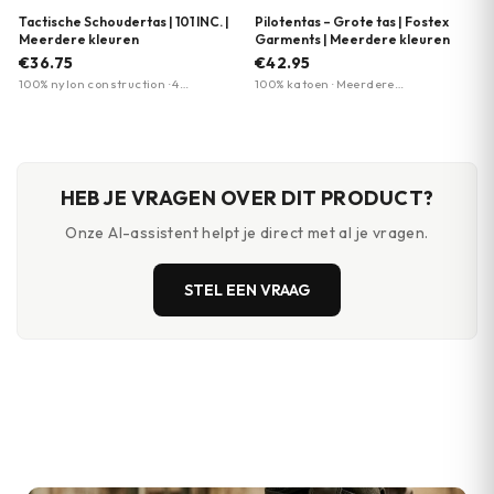
Tactische Schoudertas | 101 INC. |
Pilotentas – Grote tas | Fostex
Meerdere kleuren
Garments | Meerdere kleuren
€36.75
€42.95
100% nylon construction · 4
100% katoen · Meerdere
ritssluiting vakken · MOLLE-
camouflagepatronen beschikbaar ·
compatible
Duurzaam materiaal
HEB JE VRAGEN OVER DIT PRODUCT?
Onze AI-assistent helpt je direct met al je vragen.
STEL EEN VRAAG