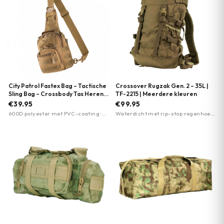
City Patrol Fastex Bag – Tactische
Crossover Rugzak Gen. 2 – 35L |
Sling Bag – Crossbody Tas Heren |
TF-2215 | Meerdere kleuren
M-Tac | Meerdere kleuren
€39.95
€99.95
600D polyester met PVC-coating ·
Waterdicht met rip-stop regenhoes ·
Spatwaterdicht · MOLLE-systeem
Cordura 500DEN nylon materiaal ·
35 liter inhoud