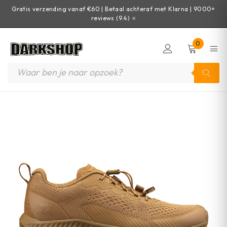
Gratis verzending vanaf €60 | Betaal achteraf met Klarna | 9000+
reviews (9.4) ⭐
0