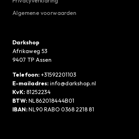
Privacyverklaring
Algemene voorwaarden
Darkshop
Afrikaweg 53
9407 TP Assen
Telefoon:
+31592201103
E-mailadres:
info@darkshop.nl
KvK:
81252234
BTW:
NL862018444B01
IBAN:
NL90 RABO 0368 2218 81