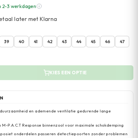
n 2-3 werkdagen
etaal later met Klarna
39
40
41
42
43
44
45
46
47
KIES EEN OPTIE
EN
 duurzaamheid en ademende ventilatie gedurende lange
n M-P.A.C.T Response binnenzool voor maximale schokdemping
posiet onderdelen passeren detectiepoorten zonder problemen