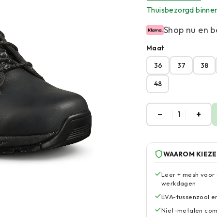
Thuisbezorgd binne
Shop nu en b
Maat
36
37
38
48
–
+
1
WAAROM KIEZ
Leer + mesh voor
werkdagen
EVA-tussenzool e
Niet-metalen com