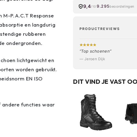
9,4
9.295
beoordelingen
/10
en M-P.A.C.T Response
absorptie en langdurig
PRODUCTREVIEWS
estendige rubberen
ende ondergronden.
“Top schoenen”
— Jeroen Dijk
schoen lichtgewicht en
orten worden gebruikt.
gheidsnorm EN ISO
DIT VIND JE VAST O
of andere functies waar