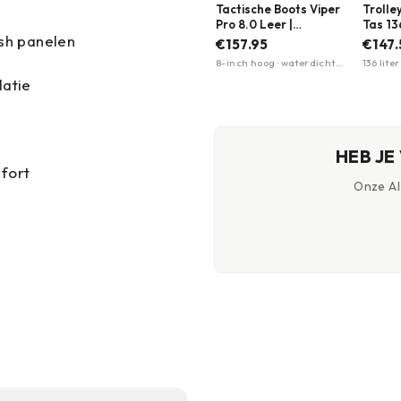
Tactische Boots Viper
Trolle
Pro 8.0 Leer |
Tas 136
h panelen
Waterproof | Magnum
Telesc
€157.95
€147
| Zwart
trekst
8-inch hoog · waterdicht
136 lite
wielen 
leren bovenwerk ·
Telesco
latie
Meerd
antistatisch
Twee wi
HEB JE
fort
Onze AI-