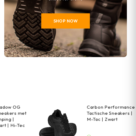
SHOP NOW
Shadow OG
Carbon Performance
neakers met
Tactische Sneakers |
ping |
M-Tac | Zwart
art | Hi-Tec