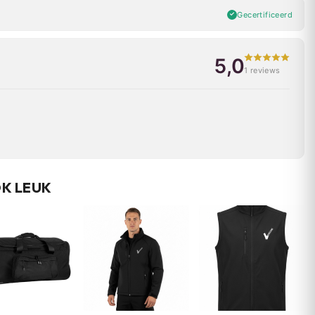
Gecertificeerd
5,0
1 reviews
OK LEUK