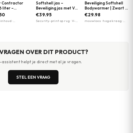
y Contractor
Softshell jas –
Beveiliging Softshell
 liter –
Beveiliging jas met V-
Bodywarmer | Zwart |
opische
logo – Zwart | ROLY
ROLY | Security
.50
€39.95
€29.98
ang, reistas met
r inhoud ·
Security-print op rug · V-
mouwloos · hoge kraag ·
| 101 INC. |
pische trekstang ·
logo op borst · Twee
meerdere ritszakken
ere kleuren
elen
steekzakken met
ritssluiting
 VRAGEN OVER DIT PRODUCT?
assistent helpt je direct met al je vragen.
STEL EEN VRAAG