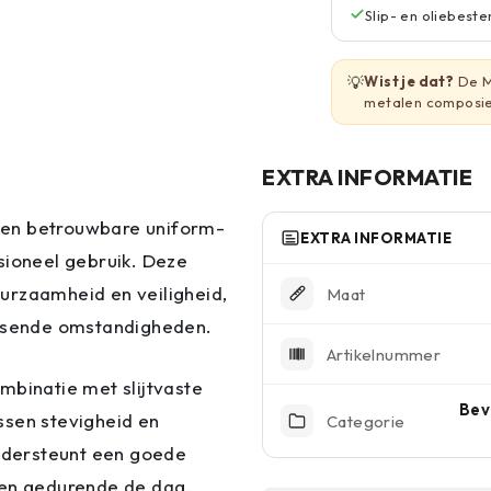
Slip- en oliebest
💡
Wist je dat?
De Ma
metalen composiet
EXTRA INFORMATIE
 en betrouwbare uniform-
EXTRA INFORMATIE
sioneel gebruik. Deze
urzaamheid en veiligheid,
Maat
eisende omstandigheden.
Artikelnummer
mbinatie met slijtvaste
Bev
ssen stevigheid en
Categorie
ndersteunt een goede
ven gedurende de dag.