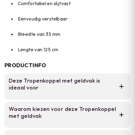
Comfortabel en slijtvast
Eenvoudig verstelbaar
Breedte van 35 mm
Lengte van 125 cm
PRODUCTINFO
Deze Tropenkoppel met geldvak is
ideaal voor
Voor outdoor enthousiasten en backpackers
Waarom kiezen voor deze Tropenkoppel
die een betrouwbare riem zoeken voor
met geldvak
camping, vakantie en werkkleding. De
ingebouwde geldzak en sterke constructie
maken hem geschikt voor actief gebruik