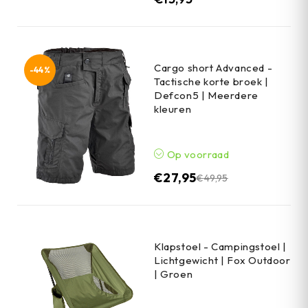
Cargo short Advanced -
-44%
Tactische korte broek |
Defcon5 | Meerdere
kleuren
Op voorraad
€
27,95
€
49,95
Klapstoel - Campingstoel |
Lichtgewicht | Fox Outdoor
| Groen