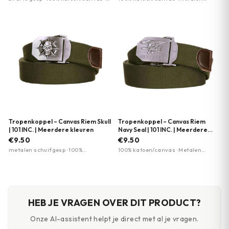
30 mm breed
schuifgesp · 35mm breed
Tropenkoppel – Canvas Riem Skull
Tropenkoppel – Canvas Riem
| 101 INC. | Meerdere kleuren
Navy Seal | 101 INC. | Meerdere
kleuren
€9.50
€9.50
metalen schuifgesp · 100%
100% katoen/canvas · Metalen
katoen/canvas · 35mm breedte
schuifgesp · 35 mm breedte
HEB JE VRAGEN OVER DIT PRODUCT?
Onze AI-assistent helpt je direct met al je vragen.