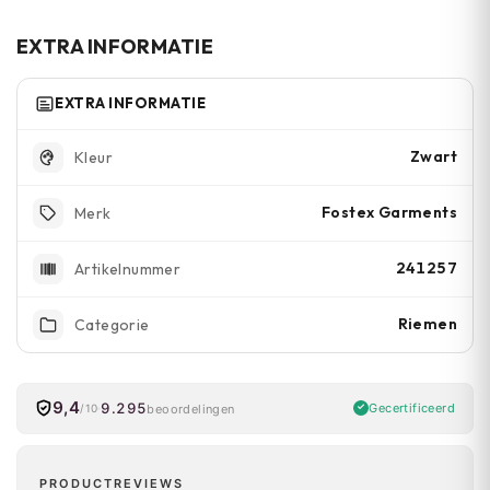
meetlint. De meeste standaard broeken
hebben lussen van 30-40mm, dus deze riem
EXTRA INFORMATIE
past goed.
EXTRA INFORMATIE
Zwart
Kleur
Fostex Garments
Merk
241257
Artikelnummer
Riemen
Categorie
9,4
9.295
Gecertificeerd
beoordelingen
/10
PRODUCTREVIEWS