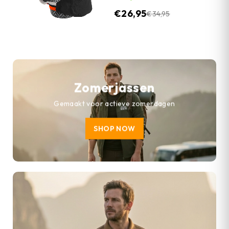
€
26,95
€
34,95
Zomerjassen
Gemaakt voor actieve zomerdagen
SHOP NOW