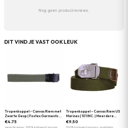
Nog geen productreviews.
DIT VIND JE VAST OOK LEUK
Tropenkoppel – Canvas Riem met
Tropenkoppel – Canvas Riem US
Zwarte Gesp | Fostex Garments |
Marines | 101 INC. | Meerdere
Meerdere kleuren
kleuren
€4.75
€9.50
zwarte gesp · 100% katoen/canvas ·
100% katoen/canvas · metalen