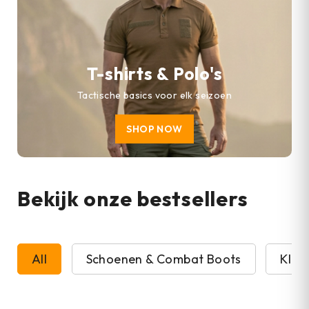
T-shirts & Polo's
Tactische basics voor elk seizoen
SHOP NOW
Bekijk onze bestsellers
All
Schoenen & Combat Boots
Kled