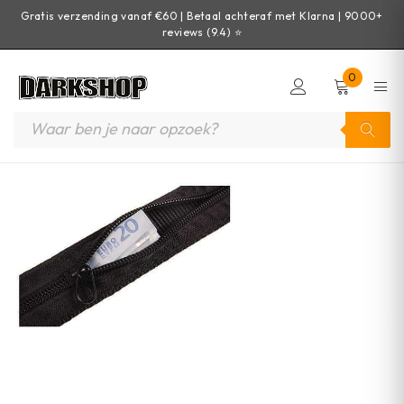
Gratis verzending vanaf €60 | Betaal achteraf met Klarna | 9000+
reviews (9.4) ⭐
0