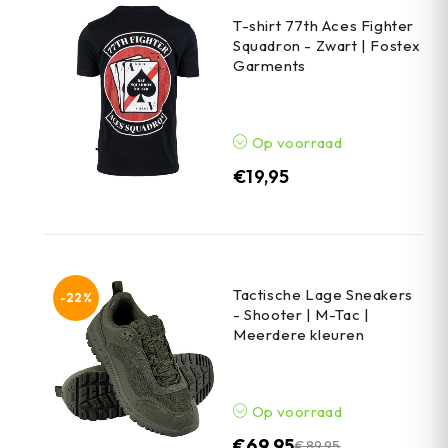
T-shirt 77th Aces Fighter
Squadron - Zwart | Fostex
Garments
Op voorraad
€
19,95
Tactische Lage Sneakers
-22%
- Shooter | M-Tac |
Meerdere kleuren
Op voorraad
€
69,95
€
89,95