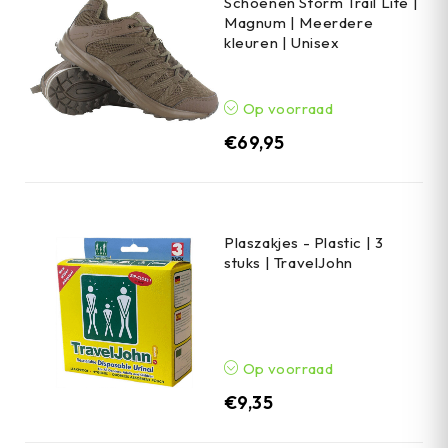
Schoenen Storm Trail Lite |
Magnum | Meerdere
kleuren | Unisex
Op voorraad
€
69,95
Plaszakjes - Plastic | 3
stuks | TravelJohn
Op voorraad
€
9,35