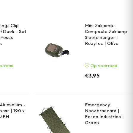
ings Clip
Mini Zaklamp -
l/Doek - Set
Compacte Zaklamp
| Fosco
Sleutelhanger |
es
Rubytec | Olive
orraad
Op voorraad
€
3,95
Aluminium -
Emergency
aar | 190 x
Noodbrancard |
 MFH
Fosco Industries |
Groen