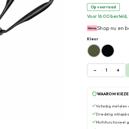
Op voorraad
Voor 16:00 besteld
Shop nu en b
Kleur
–
+
1
WAAROM KIEZ
Volledig metalen 
Driedelig inklapb
Multifunctioneel 