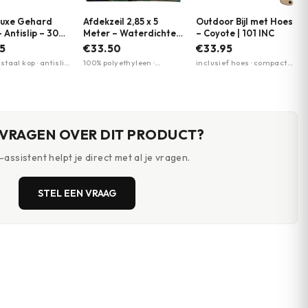
eluxe Gehard
Afdekzeil 2,85 x 5
Outdoor Bijl met Hoes
 Antislip – 30
Meter – Waterdichte
– Coyote | 101 INC
roen | MFH
Tarp | Fosco Industries
5
€33.50
€33.95
| Woodland
taal kop · antislip
100% polyethyleen ·
inclusief hoes · compact
handvat · inclusief
woodland
formaat · lichtgewicht
oes met
camouflagepatroon ·
band
lichtgewicht
 VRAGEN OVER DIT PRODUCT?
assistent helpt je direct met al je vragen.
STEL EEN VRAAG