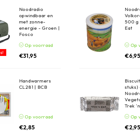
Noodradio
Noodr
opwindbaar en
Volko
met zonne-
500 g 
energie - Groen |
Eat
Fosco
Op voorraad
Op 
s!
€
31,95
€
6,9
Handwarmers
Biscuit
CL281 | BCB
stuks) 
Noodr
Vegeta
Trek '
Op voorraad
Op 
€
2,85
€
2,9