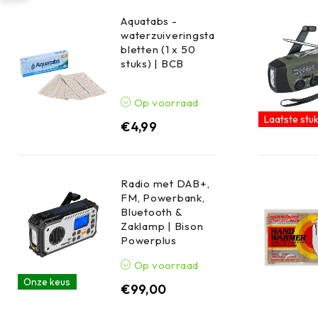
Aquatabs -
waterzuiveringsta
bletten (1 x 50
stuks) | BCB
Op voorraad
Laatste stuk
€
4,99
Radio met DAB+,
FM, Powerbank,
Bluetooth &
Zaklamp | Bison
Powerplus
Op voorraad
Onze keus
€
99,00