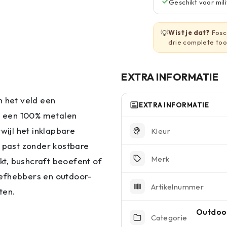
Geschikt voor mili
💡
Wist je dat?
Fosco
drie complete tool
EXTRA INFORMATIE
n het veld een
EXTRA INFORMATIE
t een 100% metalen
wijl het inklapbare
Kleur
k past zonder kostbare
Merk
rkt, bushcraft beoefent of
liefhebbers en outdoor-
Artikelnummer
ten.
Outdoor
Categorie