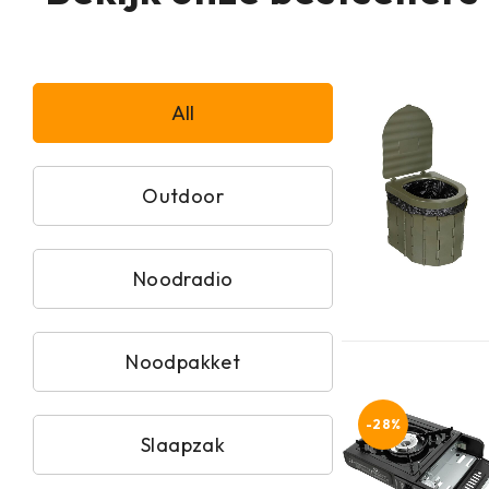
All
Outdoor
Noodradio
Noodpakket
-28%
Slaapzak