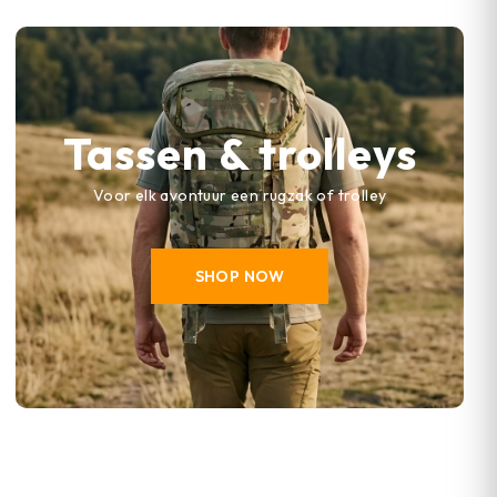
Tassen & trolleys
Voor elk avontuur een rugzak of trolley
SHOP NOW