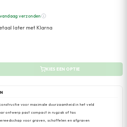
, vandaag verzonden
etaal later met Klarna
KIES EEN OPTIE
EN
constructie voor maximale duurzaamheid in het veld
aar ontwerp past compact in rugzak of tas
gereedschap voor graven, schoffelen en afgraven