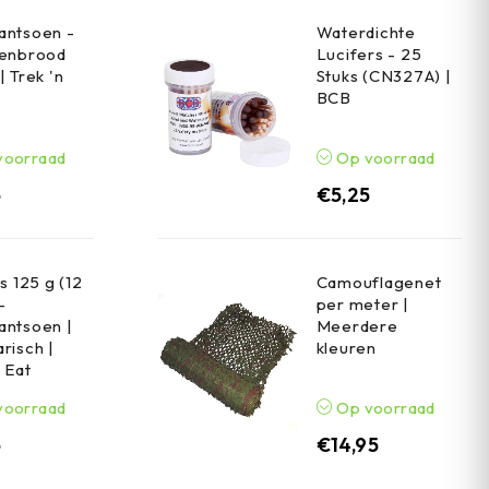
antsoen -
Waterdichte
renbrood
Lucifers - 25
| Trek 'n
Stuks (CN327A) |
BCB
voorraad
Op voorraad
5
€
5,25
s 125 g (12
Camouflagenet
-
per meter |
antsoen |
Meerdere
risch |
kleuren
n Eat
voorraad
Op voorraad
5
€
14,95