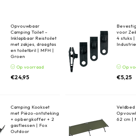
Opvouwbaar
Bevestig
Camping Toilet –
voor Zei
Inklapbaar Reistoilet
4 stuks 
met zakjes, draagtas
Industri
en toiletbril | MFH |
Groen
Op voorraad
Op vo
€
24,95
€
5,25
Camping Kookset
Veldbed 
met Piëzo-ontsteking
Opvouwb
+ opbergkoffer + 2
62 cm |
gasflessen | Fox
Outdoor