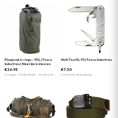
Plunjezak 4-rings – 110L | Fosco
Multi Tool KL 95 | Fosco Industries
Industries | Meerdere kleuren
€26.95
€7.30
4 ringen · 100% katoen · cilindrische
4 functies (blikopener,
vorm
schroevendraaier, mes, priem) ·
roestvrij staal · compact opklapbaar
design