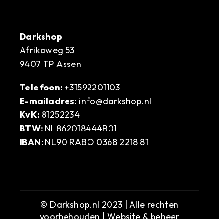
Darkshop
Afrikaweg 53
9407 TP Assen
Telefoon:
+31592201103
E-mailadres:
info@darkshop.nl
KvK:
81252234
BTW:
NL862018444B01
IBAN:
NL90 RABO 0368 2218 81
© Darkshop.nl 2023 | Alle rechten
voorbehouden | Website & beheer