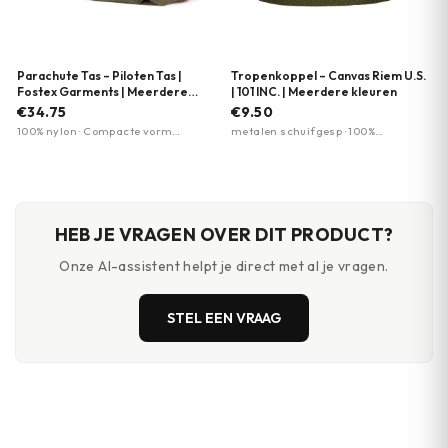
Parachute Tas – Piloten Tas |
Tropenkoppel – Canvas Riem U.S.
Fostex Garments | Meerdere
| 101 INC. | Meerdere kleuren
kleuren
€34.75
€9.50
100% nylon · Compacte vorm
metalen schuifgesp · 100%
13×40×20cm · Meerdere
katoen/canvas · 35 mm breed
kleurvarianten
HEB JE VRAGEN OVER DIT PRODUCT?
Onze AI-assistent helpt je direct met al je vragen.
STEL EEN VRAAG