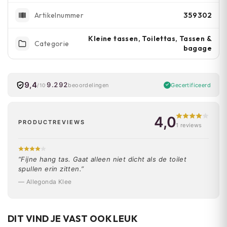
359302
Artikelnummer
Kleine tassen, Toilettas, Tassen &
Categorie
bagage
9,4
9.292
Gecertificeerd
beoordelingen
/10
4,0
PRODUCTREVIEWS
1 reviews
“Fijne hang tas. Gaat alleen niet dicht als de toilet
spullen erin zitten.”
— Allegonda Klee
DIT VIND JE VAST OOK LEUK