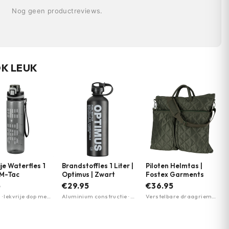
Nog geen productreviews.
OK LEUK
ije Waterfles 1
Brandstoffles 1 Liter |
Piloten Helmtas |
| M-Tac
Optimus | Zwart
Fostex Garments
5
€29.95
€36.95
 · lekvrije dop met
Aluminium constructie · 1
Verstelbare draagriem
chanisme ·
liter inhoud · Compact
met vulling · Twee zakken
us
design
voorkant met ritssluiting ·
Oranje binnenkant met
vakken