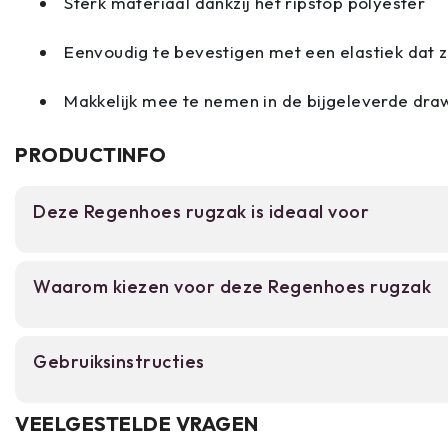
Sterk materiaal dankzij het ripstop polyester
Eenvoudig te bevestigen met een elastiek dat zi
Makkelijk mee te nemen in de bijgeleverde draw
PRODUCTINFO
Deze Regenhoes rugzak is ideaal voor
Perfect voor backpackers, wandelaars en studen
Waarom kiezen voor deze Regenhoes rugzak
beschermen tegen regen en vocht. Of je nu campe
school gaat of een wandeling maakt – deze hoes 
droog zonder extra gewicht toe te voegen.
210T Ripstop polyester met PU coating voo
Gebruiksinstructies
bescherming.
Elastische bevestiging past op rugzakken v
Schuif de regenhoes over je rugzak van boven na
VEELGESTELDE VRAGEN
goed aansluit. De elastische bevestiging past z