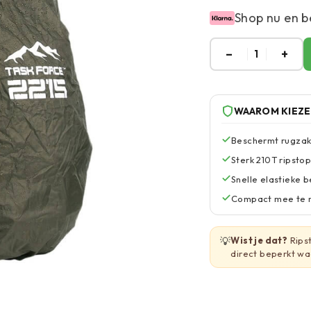
Shop nu en b
–
+
1
WAAROM KIEZ
Beschermt rugzak
Sterk 210T ripsto
Snelle elastieke 
Compact mee te n
💡
Wist je dat?
Rips
direct beperkt wa