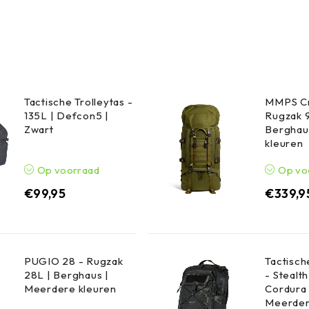
Tactische Trolleytas -
MMPS Cr
135L | Defcon5 |
Rugzak 
Zwart
Berghau
kleuren
Op voorraad
Op vo
€
99,95
€
339,9
PUGIO 28 - Rugzak
Tactisc
28L | Berghaus |
- Stealt
Meerdere kleuren
Cordura 
Meerder