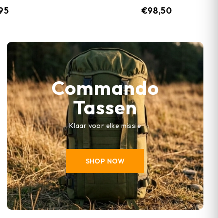
,95
€
98,50
Commando
Tassen
Klaar voor elke missie
SHOP NOW