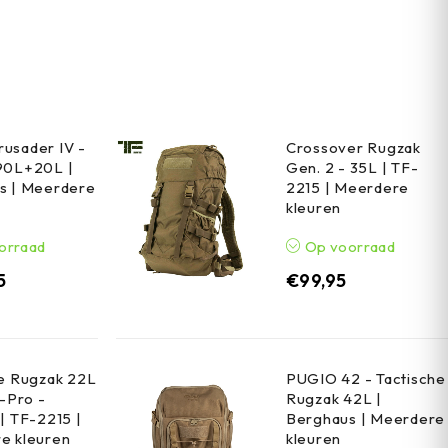
usader IV -
Crossover Rugzak
90L+20L |
Gen. 2 - 35L | TF-
s | Meerdere
2215 | Meerdere
kleuren
orraad
Op voorraad
5
€
99,95
he Rugzak 22L
PUGIO 42 - Tactische
h-Pro -
Rugzak 42L |
| TF-2215 |
Berghaus | Meerdere
e kleuren
kleuren