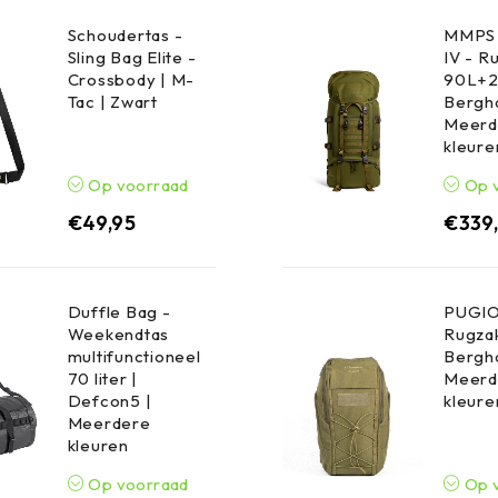
Schoudertas -
MMPS 
Sling Bag Elite -
IV - R
Crossbody | M-
90L+2
Tac | Zwart
Bergha
Meerd
kleure
Op voorraad
Op 
€
49,95
€
339
Duffle Bag -
PUGIO
Weekendtas
Rugzak
multifunctioneel
Bergha
70 liter |
Meerd
Defcon5 |
kleure
Meerdere
kleuren
Op voorraad
Op 