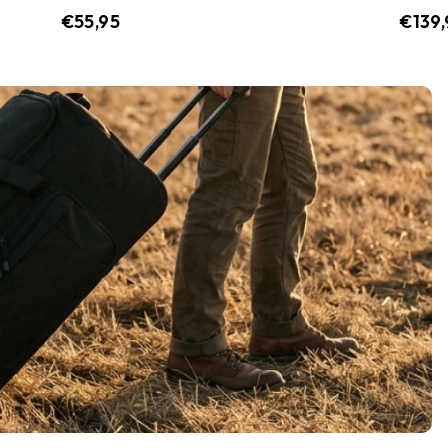
€
55,95
€
139