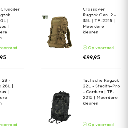
Crusader
Crossover
ugzak
Rugzak Gen. 2 -
0L |
35L | TF-2215 |
us |
Meerdere
ere
kleuren
n
voorraad
Op voorraad
,95
€
99,95
 28 -
Tactische Rugzak
 28L |
22L - Stealth-Pro
us |
- Cordura | TF-
ere
2215 | Meerdere
n
kleuren
voorraad
Op voorraad