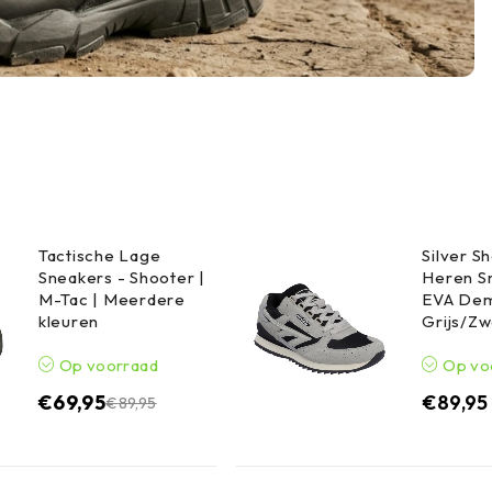
Tactische Lage
Silver 
Sneakers - Shooter |
Heren S
M-Tac | Meerdere
EVA Dem
kleuren
Grijs/Zw
Op voorraad
Op vo
€
69,95
€
89,95
€
89,95