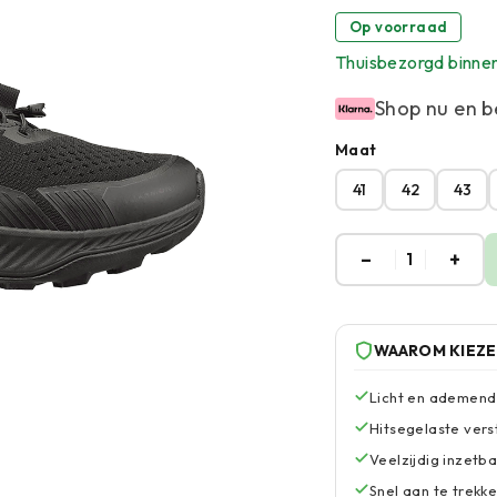
Op voorraad
Thuisbezorgd binne
Shop nu en b
Maat
41
42
43
–
+
1
WAAROM KIEZ
Licht en ademend
Hitsegelaste vers
Veelzijdig inzetba
Snel aan te trekk