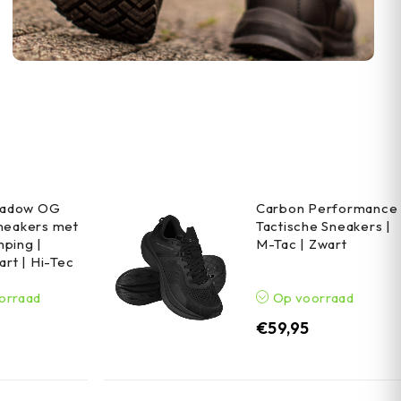
Shadow OG
Carbon Performance
neakers met
Tactische Sneakers |
ping |
M-Tac | Zwart
art | Hi-Tec
orraad
Op voorraad
€
59,95