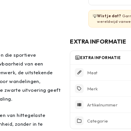
💡
Wist je dat?
Garm
wereldwijd vanweg
EXTRA INFORMATIE
n die sportieve
EXTRA INFORMATIE
uwbaarheid van een
nwerk, de uitstekende
Maat
voor wandelingen,
Merk
De zwarte uitvoering geeft
aling.
Artikelnummer
en van hittegelaste
Categorie
heid, zonder in te