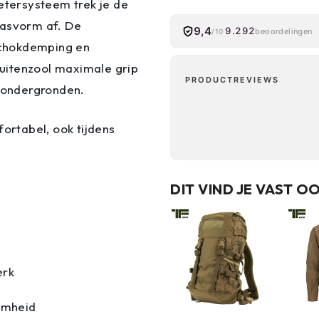
vetersysteem trek je de
pasvorm af. De
9,4
9.292
beoordelingen
/10
schokdemping en
uitenzool maximale grip
PRODUCTREVIEWS
e ondergronden.
fortabel, ook tijdens
DIT VIND JE VAST O
erk
amheid