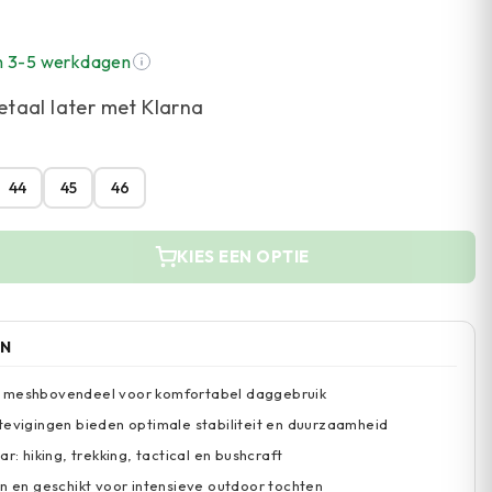
n 3-5 werkdagen
etaal later met Klarna
44
45
46
KIES EEN OPTIE
EN
 meshbovendeel voor komfortabel daggebruik
tevigingen bieden optimale stabiliteit en duurzaamheid
ar: hiking, trekking, tactical en bushcraft
en en geschikt voor intensieve outdoor tochten