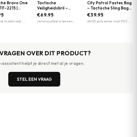
che Bravo One
Tactische
City Patrol Fastex Bag
 TF-2215 |
Veiligheidsbril –
– Tactische Sling Bag –
ere kleuren
Raptor Pro 10166 |
Crossbody Tas Heren |
95
€69.95
€39.95
Swiss Eye
M-Tac | Meerdere
 materiaal ·
verwisselbare lenzen
600D polyester met PVC-
kleuren
e ritssluiting
(donker, oranje, helder) ·
coating · Spatwaterdicht ·
·
polycarbonaat 2,5mm
MOLLE-systeem
bandpanelen voor
lenzen · anti-condens en
s
krasbestendig
 VRAGEN OVER DIT PRODUCT?
assistent helpt je direct met al je vragen.
STEL EEN VRAAG