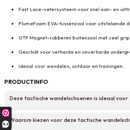
Fast Lace-vetersysteem voor snel aan- en uitt
PlumeFoam EVA-tussenzool voor uitstekende 
GTF Magnet-rubberen buitenzool met veel grip
Geschikt voor verharde en onverharde onderg
Ideaal voor wandelen, outdoor en trainingen
PRODUCTINFO
Deze tactische wandelschoenen is ideaal voor
Voor wandelaars en outdoor-enthusiasten die e
Waarom kiezen voor deze tactische wandelsc
hebben voor zowel dagelijks gebruik als intensie
9,4
voor hiking, trekking, tactical toepassingen en bu