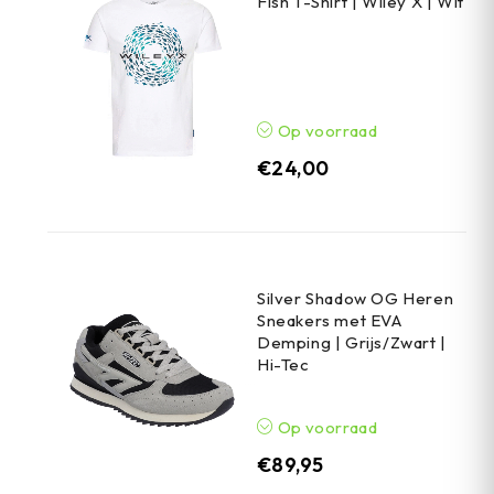
Fish T-Shirt | Wiley X | Wit
Op voorraad
€
24,00
Silver Shadow OG Heren
Sneakers met EVA
Demping | Grijs/Zwart |
Hi-Tec
Op voorraad
€
89,95