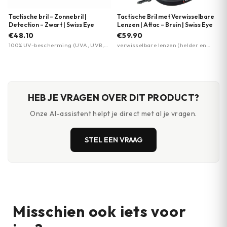
Tactische bril – Zonnebril |
Tactische Bril met Verwisselbare
Detection – Zwart | Swiss Eye
Lenzen | Attac – Bruin | Swiss Eye
€48.10
€59.90
100% UV-bescherming (UVA, UVB,
verwisselbare lenzen (helder en
UVC) · polycarbonaat lenzen met
oranje) · polycarbonaat met
anti-condens coating ·
kraskrabcoating · anti-condens
krasbestendige coating
coating
HEB JE VRAGEN OVER DIT PRODUCT?
Onze AI-assistent helpt je direct met al je vragen.
STEL EEN VRAAG
Misschien ook iets voor