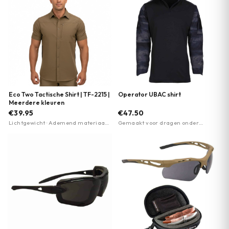
Eco Two Tactische Shirt | TF-2215 |
Operator UBAC shirt
Meerdere kleuren
€39.95
€47.50
Lichtgewicht · Ademend materiaal ·
Gemaakt voor dragen onder
Borst- en armzakken met
kogelwerende vest · Versterkte
ritssluiting
ellebogen · 2 opgezette armzakken
met Velcro