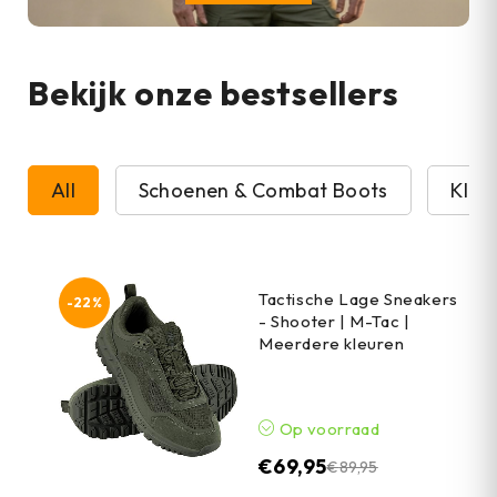
Bekijk onze bestsellers
All
Schoenen & Combat Boots
Kled
Tactische Lage Sneakers
-22%
- Shooter | M-Tac |
Meerdere kleuren
Op voorraad
€
69,95
€
89,95