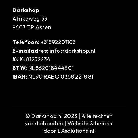
Darkshop
Afrikaweg 53
9407 TP Assen
Telefoon:
+31592201103
E-mailadres:
info@darkshop.nl
KvK:
81252234
BTW:
NL862018444B01
IBAN:
NL90 RABO 0368 2218 81
© Darkshop.nl 2023 | Alle rechten
voorbehouden | Website & beheer
door
LXsolutions.nl