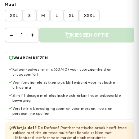
Maat
XXL
S
M
L
XL
XXXL
–
+
1
KIES EEN OPTIE
WAAROM KIEZEN
Katoen-polyester mix (60/40) voor duurzaamheid en
draagcomfort
Vier functionele zakken plus klittenband voor tactische
uitrusting
Slim fit design met elastische achterkant voor onbeperkte
beweging
Versterkte bevestigingspunten voor messen, tools en
persoonlijke spullen
Wist je dat?
De Defcon5 Panther tactische broek heeft twee
💡
zakken met rits én twee multifunctionele zakken met
klittenband, perfect voor maximale opbergruimte.