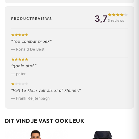
3,7
PRODUCTREVIEWS
3 reviews
“Top combat broek”
— Ronald De Best
“goeie stof.”
— peter
“Valt te klein valt als xl of kleiner.”
— Frank Reijtenbagh
DIT VIND JE VAST OOK LEUK