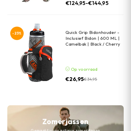
€
124,95
-
€
144,95
Quick Grip Bidonhouder -
-23%
Inclusief Bidon | 600 ML |
Camelbak | Black / Cherry
Op voorraad
€
26,95
€
34,95
Zomerjassen
Gemaakt voor actieve zomerdagen