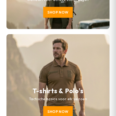
SHOP NOW
T-shirts & Polo's
Tactische basics voor elk seizoen
SHOP NOW