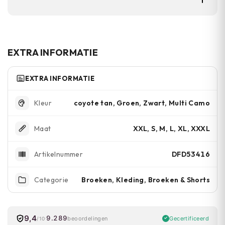
slijtvast is.
De broek heeft vier zakken: twee
multifunctionele zakken met
klittenbandsluiting en twee zakken met rits
EXTRA INFORMATIE
voor veilige opslag.
EXTRA INFORMATIE
coyote tan, Groen, Zwart, Multi Camo
Kleur
XXL, S, M, L, XL, XXXL
Maat
DFD53416
Artikelnummer
Broeken, Kleding, Broeken & Shorts
Categorie
9,4
9.289
Gecertificeerd
beoordelingen
/10