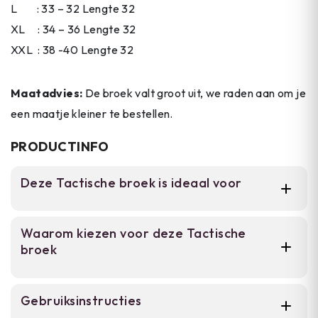
L : 33 – 32 Lengte 32
XL : 34 – 36 Lengte 32
XXL : 38 -40 Lengte 32
Maatadvies:
De broek valt groot uit, we raden aan om je
een maatje kleiner te bestellen.
PRODUCTINFO
Deze Tactische broek is ideaal voor
Voor militaire en politie professionals,
Waarom kiezen voor deze Tactische
tactisch geïnteresseerden en outdoor
broek
enthousiasten die een broek nodig hebben
voor training, werk en dagelijks gebruik. De
slim fit en robuuste constructie bieden
Slim fit ontwerp met elastische band
Gebruiksinstructies
functionaliteit zonder inlevering van
voor comfort en bewegingsruimte.