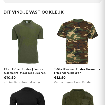
DIT VIND JE VAST OOK LEUK
Effen T-Shirt Fostee | Fostex
T-Shirt Fostee | Fostex Garments
Garments | Meerdere kleuren
| Meerdere kleuren
€10.50
€12.50
minimalistische uitstraling ·
Camouflagepatroon · Ronde
militaire stijl · veelzijdig basisitem
tapered neck · Meerdere maten
XXXS-5XL