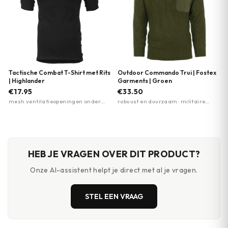
Tactische Combat T-Shirt met Rits
Outdoor Commando Trui | Fostex
| Highlander
Garments | Groen
€17.95
€33.50
mesh ventilatieopeningen onder
robuust en duurzaam · militaire
oksels · mouwzak met
uitstraling · stevige pasvorm
klittenbandpatch · vochtregulatie
HEB JE VRAGEN OVER DIT PRODUCT?
Onze AI-assistent helpt je direct met al je vragen.
STEL EEN VRAAG