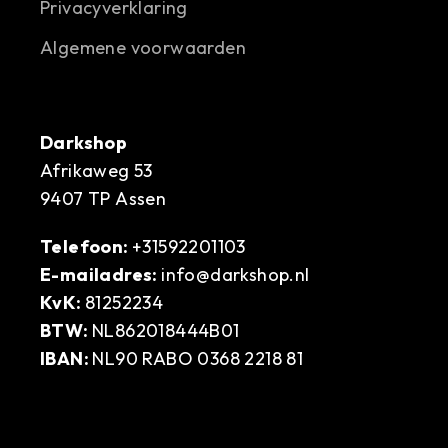
Privacyverklaring
Algemene voorwaarden
Darkshop
Afrikaweg 53
9407 TP Assen
Telefoon:
+31592201103
E-mailadres:
info@darkshop.nl
KvK:
81252234
BTW:
NL862018444B01
IBAN:
NL90 RABO 0368 2218 81