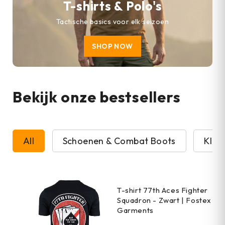
T-shirts & Polo's
Tactische basics voor elk seizoen
SHOP NOW
Bekijk onze bestsellers
All
Schoenen & Combat Boots
Kled
T-shirt 77th Aces Fighter
Squadron - Zwart | Fostex
Garments