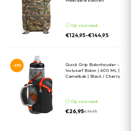
Meerdere kleuren
Op voorraad
€
124,95
-
€
144,95
Quick Grip Bidonhouder -
-23%
Inclusief Bidon | 600 ML |
Camelbak | Black / Cherry
Op voorraad
€
26,95
€
34,95