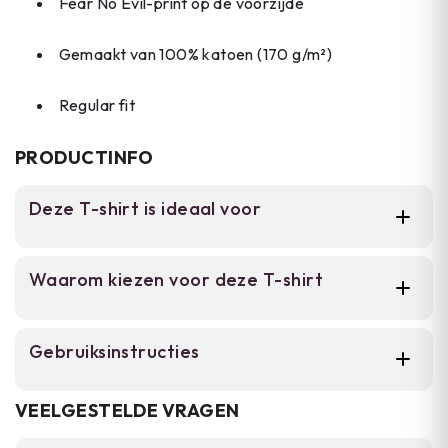
Fear No Evil-print op de voorzijde
Gemaakt van 100% katoen (170 g/m²)
Regular fit
PRODUCTINFO
Deze T-shirt is ideaal voor
Dit T-shirt is perfect voor mannen die houden
Waarom kiezen voor deze T-shirt
van tactische en militaire stijlen. Draag het
dagelijks, bij outdooractiviteiten of casual op
warme dagen.
Ademend katoen jersey voor comfort
Gebruiksinstructies
op warme dagen
Dit T-shirt draag je als onderdeel van je
Regular fit crew neck met korte
VEELGESTELDE VRAGEN
mouwen
casual of tactische outfit. Het ademende