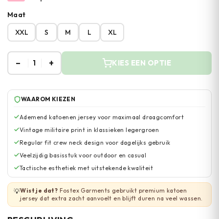
Maat
XXL
S
M
L
XL
–
+
1
KIES EEN OPTIE
WAAROM KIEZEN
Ademend katoenen jersey voor maximaal draagcomfort
Vintage militaire print in klassieken legergroen
Regular fit crew neck design voor dagelijks gebruik
Veelzijdig basisstuk voor outdoor en casual
Tactische esthetiek met uitstekende kwaliteit
Wist je dat?
Fostex Garments gebruikt premium katoen
💡
jersey dat extra zacht aanvoelt en blijft duren na veel wassen.