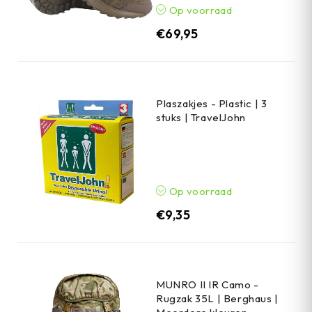
Op voorraad
€
69,95
Plaszakjes - Plastic | 3
stuks | TravelJohn
Op voorraad
€
9,35
MUNRO II IR Camo -
Rugzak 35L | Berghaus |