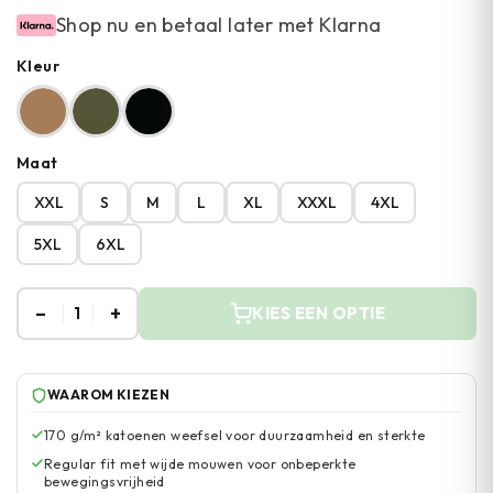
Shop nu en betaal later met Klarna
Kleur
Maat
XXL
S
M
L
XL
XXXL
4XL
5XL
6XL
–
+
1
KIES EEN OPTIE
WAAROM KIEZEN
170 g/m² katoenen weefsel voor duurzaamheid en sterkte
Regular fit met wijde mouwen voor onbeperkte
bewegingsvrijheid