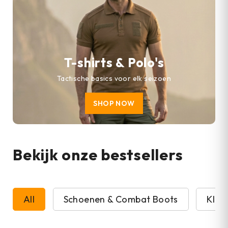
T-shirts & Polo's
Tactische basics voor elk seizoen
SHOP NOW
Bekijk onze bestsellers
All
Schoenen & Combat Boots
Kled