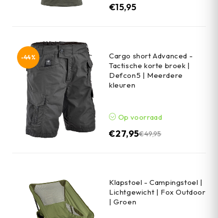
€
15,95
Cargo short Advanced -
-44%
Tactische korte broek |
Defcon5 | Meerdere
kleuren
Op voorraad
€
27,95
€
49,95
Klapstoel - Campingstoel |
Lichtgewicht | Fox Outdoor
| Groen