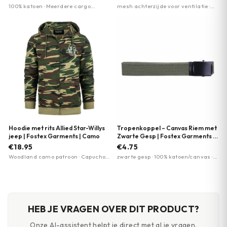
100% katoen · Meerdere cargo
mesh achterzijde voor ventilatie ·
zakken met drukknopen · Versterkt
ademend ontwerp · lichtgewicht
zitvlak
Hoodie met rits Allied Star-Willys
Tropenkoppel – Canvas Riem met
jeep | Fostex Garments | Camo
Zwarte Gesp | Fostex Garments |
Meerdere kleuren
€18.95
€4.75
Woodland camo patroon · Capuchon
zwarte gesp · 100% katoen/canvas ·
met koord · Kangoeroezak voorop
30 mm breed
HEB JE VRAGEN OVER DIT PRODUCT?
Onze AI-assistent helpt je direct met al je vragen.