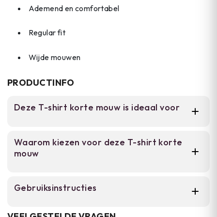
Ademend en comfortabel
Regular fit
Wijde mouwen
PRODUCTINFO
Deze T-shirt korte mouw is ideaal voor
Voor iedereen die een betrouwbaar dagelijks
Waarom kiezen voor deze T-shirt korte
shirt zoekt. Dit katoenen t-shirt past bij werk,
mouw
outdoor activiteiten en casual kleding, met
de klassieke militaire uitstraling die aansluit
bij een minimalistisch garderobe.
100% katoen met matte structuur en
Gebruiksinstructies
naturele plooival.
Draag het shirt rechtstreeks op het lichaam
Regular fit in maten S tot XXXL voor
VEELGESTELDE VRAGEN