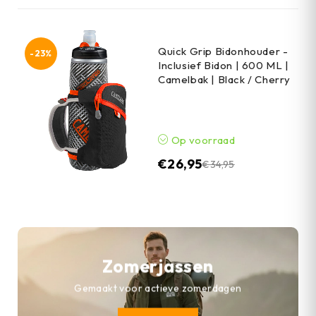
Quick Grip Bidonhouder -
-23%
Inclusief Bidon | 600 ML |
Camelbak | Black / Cherry
Op voorraad
€
26,95
€
34,95
Zomerjassen
Gemaakt voor actieve zomerdagen