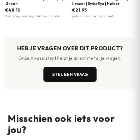
Groen
Lancer | SwissEye | Helder
€48.10
€21.95
Anti-fog coating · Anti-scratch
polycarbonaat lens met
coating · 100% UV-bescherming
antifog/antikras coating · 100% UV-
(UVA/UVB/UVC)
bescherming (UVA/UVB/UVC tot
400nm) · gerubberde, geribbelde
neussteunen
HEB JE VRAGEN OVER DIT PRODUCT?
Onze AI-assistent helpt je direct met al je vragen.
STEL EEN VRAAG
Misschien ook iets voor
jou?