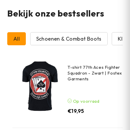
Bekijk onze bestsellers
All
Schoenen & Combat Boots
Kled
T-shirt 77th Aces Fighter
Squadron - Zwart | Fostex
Garments
Op voorraad
€
19,95