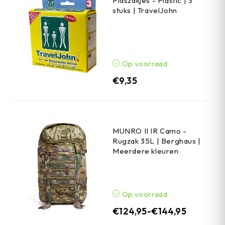
Plaszakjes - Plastic | 3
stuks | TravelJohn
Op voorraad
€
9,35
MUNRO II IR Camo -
Rugzak 35L | Berghaus |
Meerdere kleuren
Op voorraad
€
124,95
-
€
144,95