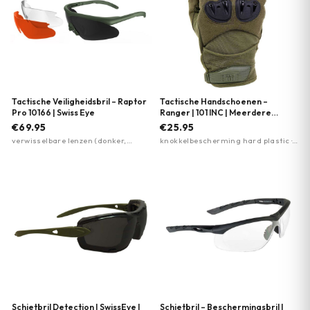
Tactische Veiligheidsbril – Raptor
Tactische Handschoenen –
Pro 10166 | Swiss Eye
Ranger | 101 INC | Meerdere
kleuren
€69.95
€25.95
verwisselbare lenzen (donker,
knokkelbescherming hard plastic ·
oranje, helder) · polycarbonaat
four-way stretch stof · stevige grip
2,5mm lenzen · anti-condens en
krasbestendig
Schietbril Detection | SwissEye |
Schietbril – Beschermingsbril |