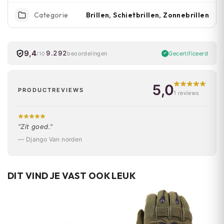
Brillen, Schietbrillen, Zonnebrillen
Categorie
9,4
9.292
Gecertificeerd
beoordelingen
/10
5,0
PRODUCTREVIEWS
1 reviews
“Zit goed.”
— Django Van norden
DIT VIND JE VAST OOK LEUK