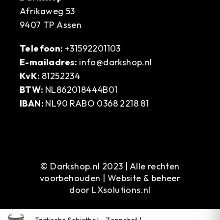
Afrikaweg 53
9407 TP Assen
Telefoon:
+31592201103
E-mailadres:
info@darkshop.nl
KvK:
81252234
BTW:
NL862018444B01
IBAN:
NL90 RABO 0368 2218 81
© Darkshop.nl 2023 | Alle rechten
voorbehouden | Website & beheer
door
LXsolutions.nl