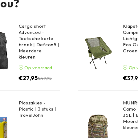
jou?
Cargo short
Klapst
Advanced -
Campin
Tactische korte
Lichtg
broek | Defcon5 |
Fox Ou
Meerdere
Groen
kleuren
Op voorraad
Op 
€
27,95
€
37,
€
49,95
Plaszakjes -
MUNRO
Plastic | 3 stuks |
Camo 
TravelJohn
35L | 
Meerd
kleure