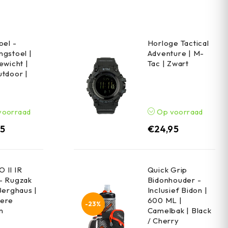
oel -
Horloge Tactical
gstoel |
Adventure | M-
ewicht |
Tac | Zwart
tdoor |
voorraad
Op voorraad
95
€
24,95
 II IR
Quick Grip
- Rugzak
Bidonhouder -
Berghaus |
Inclusief Bidon |
ere
600 ML |
-23%
n
Camelbak | Black
/ Cherry