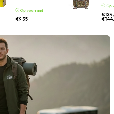
Op 
Op voorraad
€
124
€
9,35
€
144