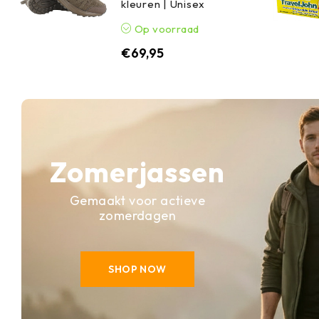
kleuren | Unisex
Op voorraad
€
69,95
Zomerjassen
Gemaakt voor actieve
zomerdagen
SHOP NOW