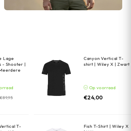
he Lage
Canyon Vertical T-
 - Shooter |
shirt | Wiley X | Zwart
 Meerdere
orraad
Op voorraad
€
24,00
€
89,95
ertical T-
Fish T-Shirt | Wiley X