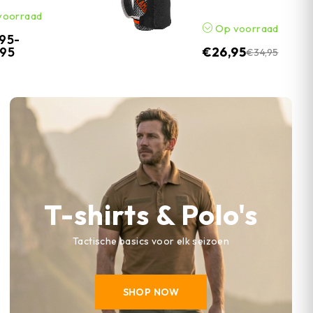
voorraad
Op voorraad
,95
-
,95
€
26,95
€
34,95
T-shirts & Polo's
Tactische basics voor elk seizoen
SHOP NOW