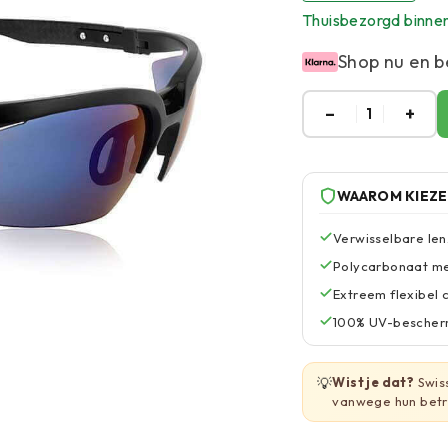
Thuisbezorgd binne
Shop nu en b
–
+
1
WAAROM KIEZ
Verwisselbare len
Polycarbonaat me
Extreem flexibel
100% UV-beschermi
💡
Wist je dat?
Swiss
vanwege hun betr