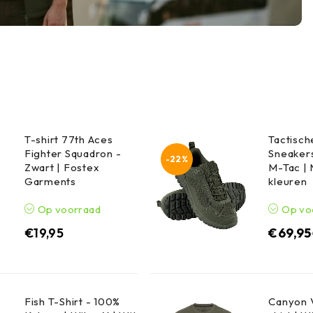
T-shirt 77th Aces
Tactisc
Fighter Squadron -
Sneakers
-22%
Zwart | Fostex
M-Tac |
Garments
kleuren
Op voorraad
Op vo
€
19,95
€
69,95
Fish T-Shirt - 100%
Canyon V