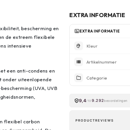
EXTRA INFORMATIE
exibiliteit, bescherming en
EXTRA INFORMATIE
n de extreem flexibele
ens intensieve
Kleur
Artikelnummer
met een anti-condens en
Categorie
ft onder uiteenlopende
-bescherming (UVA, UVB
ligheidsnormen,
9,4
9.292
beoordelingen
/10
m flexibel carbon
PRODUCTREVIEWS