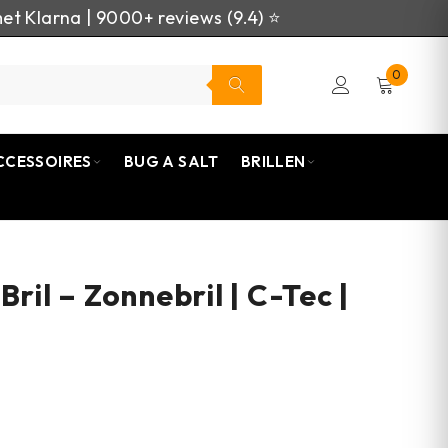
et Klarna | 9000+ reviews (9.4) ⭐
0
CCESSOIRES
BUG A SALT
BRILLEN
Bril – Zonnebril | C-Tec |