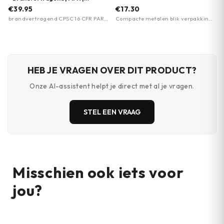
Meerdere maten
€39.95
€17.30
brandvertragend CPSC 16 CFR PART
Compacte metalen blik verpakking ·
1610 · polyester met polyurethaan
LED micro zaklamp · Watervast
coating · DPM patroon
papier en potlood
HEB JE VRAGEN OVER DIT PRODUCT?
Onze AI-assistent helpt je direct met al je vragen.
STEL EEN VRAAG
Misschien ook iets voor
jou?