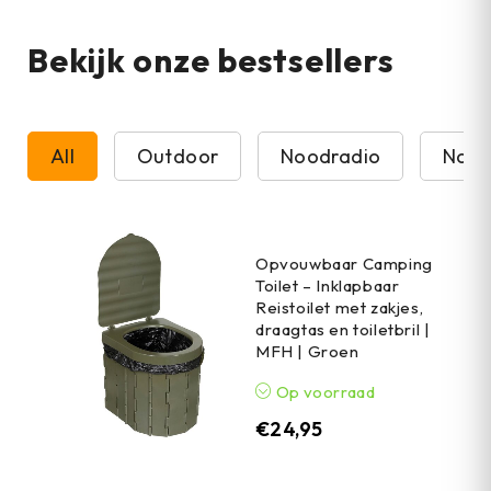
Bekijk onze bestsellers
All
Outdoor
Noodradio
Nood
Opvouwbaar Camping
Toilet – Inklapbaar
Reistoilet met zakjes,
draagtas en toiletbril |
MFH | Groen
Op voorraad
€
24,95