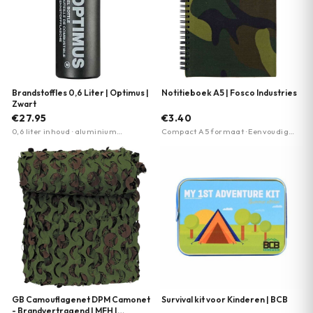
Brandstoffles 0,6 Liter | Optimus |
Notitieboek A5 | Fosco Industries
Zwart
€27.95
€3.40
0,6 liter inhoud · aluminium
Compact A5 formaat · Eenvoudig
constructie · lichtgewicht
design · Praktisch voor dagelijks
gebruik
GB Camouflagenet DPM Camonet
Survival kit voor Kinderen | BCB
- Brandvertragend | MFH |