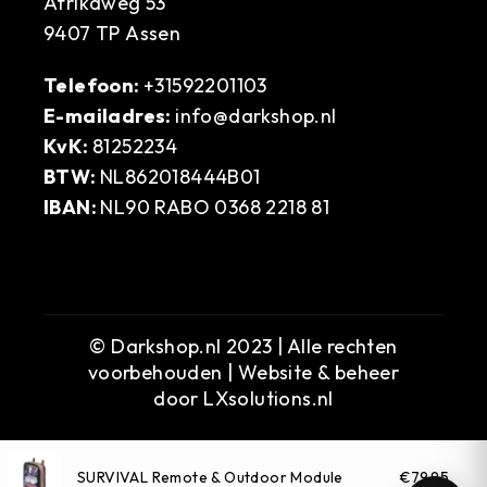
Afrikaweg 53
9407 TP Assen
Telefoon:
+31592201103
E-mailadres:
info@darkshop.nl
KvK:
81252234
BTW:
NL862018444B01
IBAN:
NL90 RABO 0368 2218 81
© Darkshop.nl 2023 | Alle rechten
voorbehouden | Website & beheer
door
LXsolutions.nl
SURVIVAL Remote & Outdoor Module
€79,95