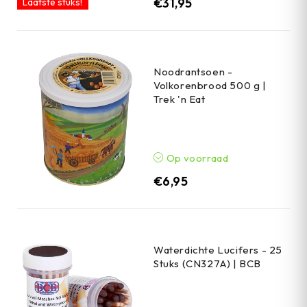
€
31,95
Laatste stuks!
Noodrantsoen -
Volkorenbrood 500 g |
Trek 'n Eat
Op voorraad
€
6,95
Waterdichte Lucifers - 25
Stuks (CN327A) | BCB