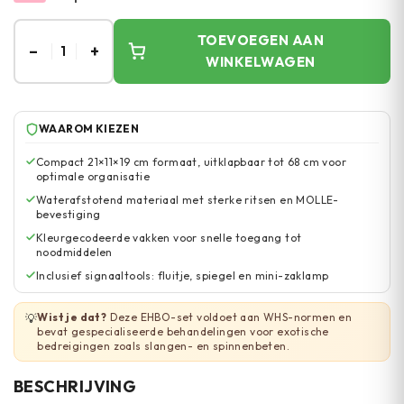
TOEVOEGEN AAN
–
+
1
WINKELWAGEN
WAAROM KIEZEN
Compact 21×11×19 cm formaat, uitklapbaar tot 68 cm voor
optimale organisatie
Waterafstotend materiaal met sterke ritsen en MOLLE-
bevestiging
Kleurgecodeerde vakken voor snelle toegang tot
noodmiddelen
Inclusief signaaltools: fluitje, spiegel en mini-zaklamp
Wist je dat?
Deze EHBO-set voldoet aan WHS-normen en
💡
bevat gespecialiseerde behandelingen voor exotische
bedreigingen zoals slangen- en spinnenbeten.
BESCHRIJVING