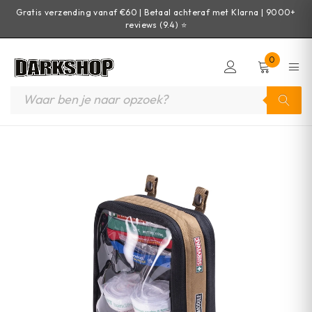
Gratis verzending vanaf €60 | Betaal achteraf met Klarna | 9000+
reviews (9.4) ⭐
0