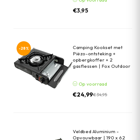
€
3,95
Camping Kookset met
-28%
Piëzo-ontsteking +
opbergkoffer + 2
gasflessen | Fox Outdoor
Op voorraad
€
24,99
€
34,95
Veldbed Aluminium -
Opvouwbaar | 190 x 62