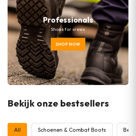
Professionals
Shoes for crews
SHOP NOW
Bekijk onze bestsellers
All
Schoenen & Combat Boots
Beve