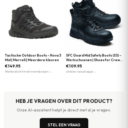
Tactische Outdoor Boots – Nova 3
SFC Guard Mid Safety Boots (S3) –
Mid | Merrell | Meerdere kleuren
Werkschoenen | Shoes for Crews
| Zwart
€149.95
€109.95
Waterdicht met membraan ·
stalen neuskapje ·
Vibram TC5+ buitenzool voor grip ·
antiperforatiezool · antislipzool
Merrell Air Cushion hieldemping
HEB JE VRAGEN OVER DIT PRODUCT?
Onze AI-assistent helpt je direct met al je vragen.
STEL EEN VRAAG