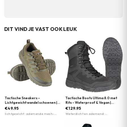
DIT VIND JE VAST OOK LEUK
Tactische Sneakers –
Tactische Boots Ultima 8.0 met
Lichtgewicht wandel schoenen |
Rits – Waterproof & Vegan |
EVA-zool | M-Tac | Meerdere
Magnum | Meerdere kleuren
€49.95
€129.95
kleuren
lichtgewicht · ademende mesh-
Waterdicht en ademend ·
panelen · EVA-foam zool
Lichtgewicht Michelin-zool · 80%
gerecycled materiaal