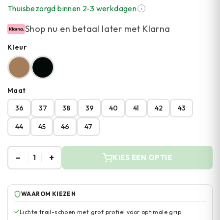
Thuisbezorgd binnen 2-3 werkdagen
Shop nu en betaal later met Klarna
Kleur
Maat
36
37
38
39
40
41
42
43
44
45
46
47
–
+
1
KIES EEN OPTIE
WAAROM KIEZEN
Lichte trail-schoen met grof profiel voor optimale grip