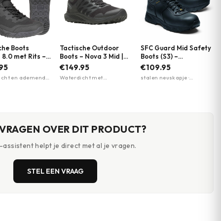
che Boots
Tactische Outdoor
SFC Guard Mid Safety
 8.0 met Rits –
Boots – Nova 3 Mid |
Boots (S3) –
roof & Vegan |
Merrell | Meerdere
Werkschoenen | Shoes
95
€149.95
€109.95
m | Meerdere
kleuren
for Crews | Zwart
cht en ademend ·
Waterdicht met
stalen neuskapje ·
n
wicht Michelin-
membraan · Vibram TC5+
antiperforatiezool ·
80% gerecycled
buitenzool voor grip ·
antislipzool
aal
Merrell Air Cushion
hieldemping
 VRAGEN OVER DIT PRODUCT?
assistent helpt je direct met al je vragen.
STEL EEN VRAAG