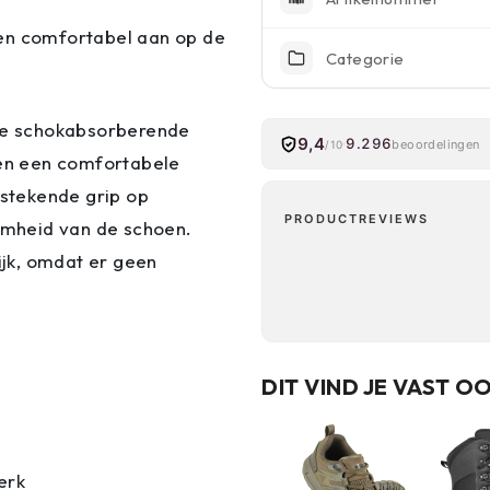
g en comfortabel aan op de
Categorie
de schokabsorberende
9,4
9.296
beoordelingen
/10
en een comfortabele
tstekende grip op
PRODUCTREVIEWS
mheid van de schoen.
ijk, omdat er geen
DIT VIND JE VAST O
erk