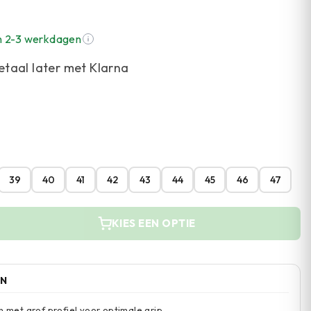
n 2-3 werkdagen
etaal later met Klarna
39
40
41
42
43
44
45
46
47
KIES EEN OPTIE
EN
n met grof profiel voor optimale grip