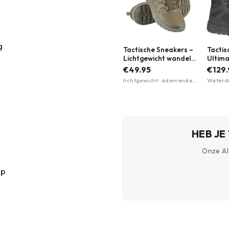
g
Tactische Sneakers –
Tactis
Lichtgewicht wandel
Ultima
schoenen | EVA-zool |
Waterp
€49.95
€129.
M-Tac | Meerdere
Magnu
lichtgewicht · ademende
Waterdi
kleuren
kleure
mesh-panelen · EVA-
Lichtge
foam zool
zool · 
materi
HEB JE
Onze AI-
ip