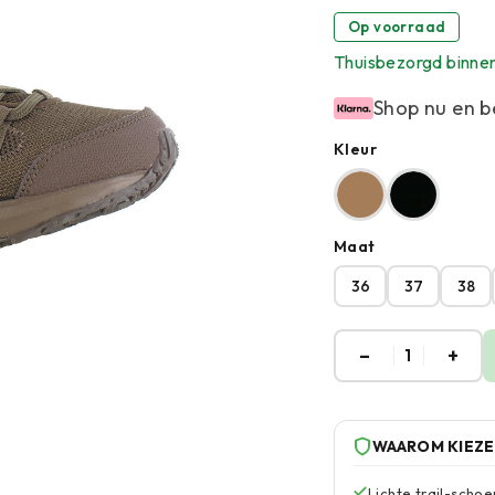
Op voorraad
Thuisbezorgd binne
Shop nu en b
Kleur
Maat
36
37
38
–
+
1
WAAROM KIEZ
Lichte trail-schoe