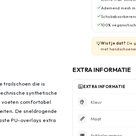
Ademend mesh me
Schokabsorberend
100% veganistisch
💡
Wist je dat?
De gh
met handschoene
EXTRA INFORMATIE
 trailschoen die is
EXTRA INFORMATIE
technische synthetische
e voeten comfortabel
Kleur
iteiten. De sneldrogende
Maat
tvaste PU-overlays extra
Artikelnummer