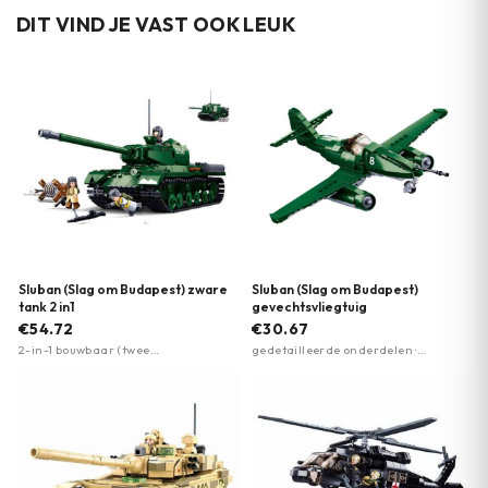
glazen vitrine of doos.
DIT VIND JE VAST OOK LEUK
Sluban (Slag om Budapest) zware
Sluban (Slag om Budapest)
tank 2 in1
gevechtsvliegtuig
€54.72
€30.67
2-in-1 bouwbaar (twee
gedetailleerde onderdelen ·
tankmodellen) · Gedetailleerde
realistische kenmerken ·
instructies · Duurzame bouwstenen
hoogwaardig materiaal