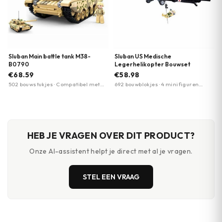
Sluban Main battle tank M38-
Sluban US Medische
B0790
Legerhelikopter Bouwset
€68.59
€58.98
502 bouwstukjes · Compatibel met
692 bouwblokjes · 4 minifiguren
andere bouwstenen · Gedetailleerde
inclusief medisch personeel en
afwerking
piloten · compatibel met andere
grote bouwsteenmerk merken
HEB JE VRAGEN OVER DIT PRODUCT?
Onze AI-assistent helpt je direct met al je vragen.
STEL EEN VRAAG