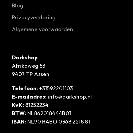
Blog
Privacyverklaring
Algemene voorwaarden
Darkshop
Afrikaweg 53
9407 TP Assen
Telefoon:
+31592201103
E-mailadres:
info@darkshop.nl
KvK:
81252234
BTW:
NL862018444B01
IBAN:
NL90 RABO 0368 2218 81