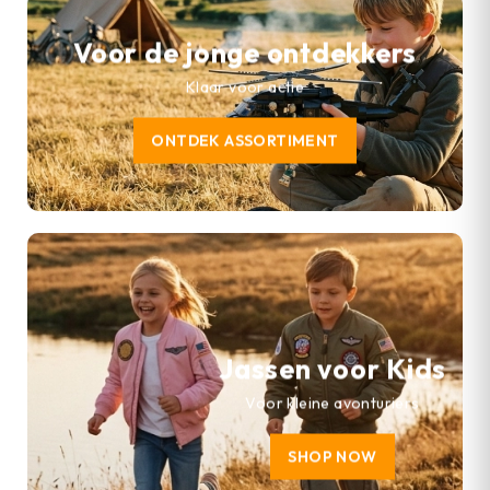
Voor de jonge ontdekkers
Klaar voor actie
ONTDEK ASSORTIMENT
Jassen voor Kids
Voor kleine avonturiers
SHOP NOW