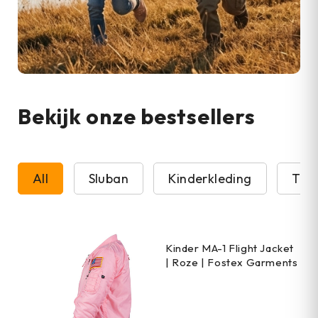
Bekijk onze bestsellers
All
Sluban
Kinderkleding
T-sh
Kinder MA-1 Flight Jacket
| Roze | Fostex Garments